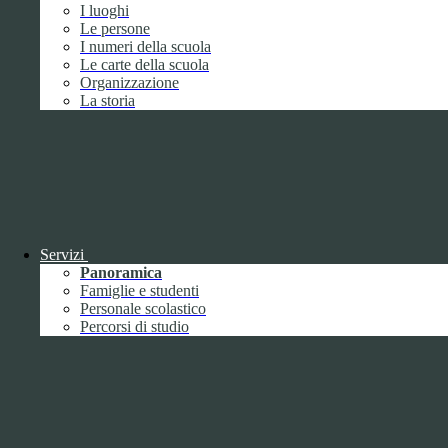
Giugno
1
I luoghi
Luglio
Le persone
Agosto
I numeri della scuola
Settembre
2
Le carte della scuola
Ottobre
Organizzazione
Novembre
1
La storia
Dicembre
Servizi
2018
Panoramica
Gennaio
Famiglie e studenti
Febbraio
Personale scolastico
Marzo
Percorsi di studio
Aprile
Maggio
2
Giugno
2
Luglio
Agosto
1
Settembre
Ottobre