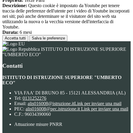
Proprieta:
Terze Parti
Descrizione:
Questo cookie è impostato da Youtube per tenere
traccia delle preferenze dell'utente per i video di Youtube incorporati
nei siti; può anche determinare se il visitatore del sito web sta
utilizzando la nuova o la vecchia versione dell'interfaccia di
Youtube.
Durata:
6 mesi
Accetta tutti
Salva le preferenze
ISTITUTO DI ISTRUZIONE SUPERIORE
"UMBERTO ECO"
Contatti
ISTITUTO DI ISTRUZIONE SUPERIORE "UMBERTO
ECO"
VIA FAA' DI BRUNO 85 - 15121 ALESSANDRIA (AL)
Tel:
0131252276
Email:
alis016008@istruzione.it
Link per inviare una mail
PEC:
alis016008@pec.istruzione.it
Link per inviare una mail
C.F.: 96034390060
Attuazione misure PNRR