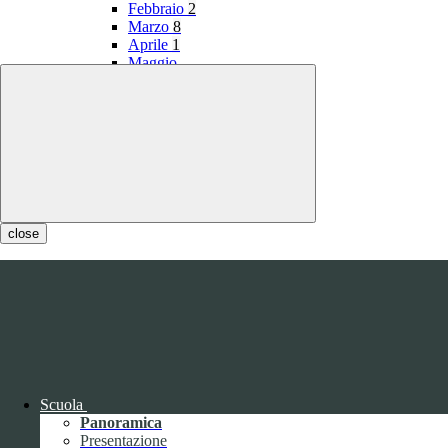
Febbraio
2
Marzo
8
Aprile
1
Maggio
Giugno
1
Luglio
Agosto
Settembre
3
Ottobre
1
Novembre
Dicembre
1
close
2019
Gennaio
1
Febbraio
Marzo
Scuola
Aprile
Panoramica
Maggio
1
Presentazione