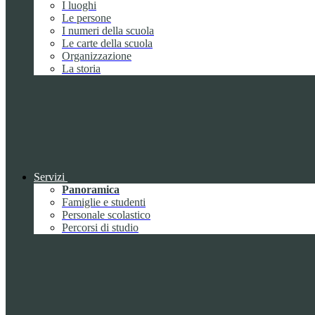
I luoghi
Le persone
I numeri della scuola
Le carte della scuola
Organizzazione
La storia
Servizi
Panoramica
Famiglie e studenti
Personale scolastico
Percorsi di studio