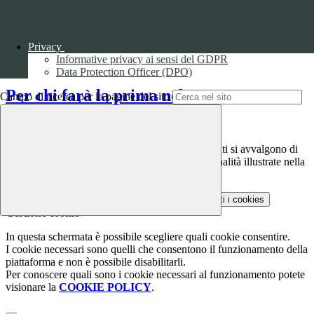
PREMIO ANPI 2026
Privacy
Informative privacy ai sensi del GDPR
Data Protection Officer (DPO)
Per chi farà la prima nel 2026
Campo di ricerca per le pagine del sito
Questo sito o gli strumenti terzi da questo utilizzati si avvalgono di
cookie necessari al funzionamento ed utili alle finalità illustrate nella
COOKIE POLICY
.
Personalizza
Rifiuta tutti
i cookies
Accetta tutti
i cookies
Gestione cookie
In questa schermata è possibile scegliere quali cookie consentire.
I cookie necessari sono quelli che consentono il funzionamento della
piattaforma e non è possibile disabilitarli.
Per conoscere quali sono i cookie necessari al funzionamento potete
visionare la
COOKIE POLICY
.