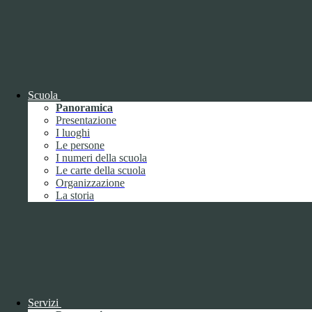
Febbraio
2
Marzo
8
Aprile
1
Maggio
Giugno
1
Luglio
Agosto
Settembre
3
Scuola
Ottobre
1
Panoramica
Novembre
Presentazione
Dicembre
1
I luoghi
Le persone
I numeri della scuola
Le carte della scuola
Organizzazione
La storia
2019
Gennaio
1
Febbraio
Marzo
Aprile
Maggio
1
Servizi