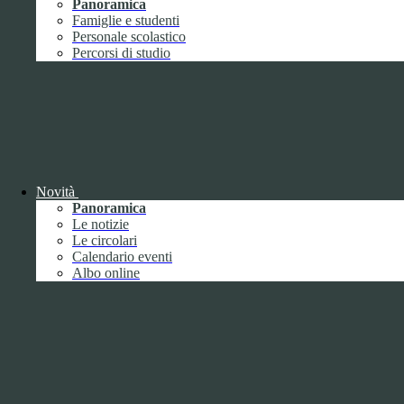
Giugno
1
Panoramica
Luglio
Famiglie e studenti
Agosto
Personale scolastico
Settembre
2
Percorsi di studio
Ottobre
Novembre
1
Dicembre
Novità
Panoramica
Le notizie
2018
Le circolari
Gennaio
Calendario eventi
Febbraio
Albo online
Marzo
Aprile
Maggio
2
Giugno
2
Luglio
Agosto
1
Settembre
Ottobre