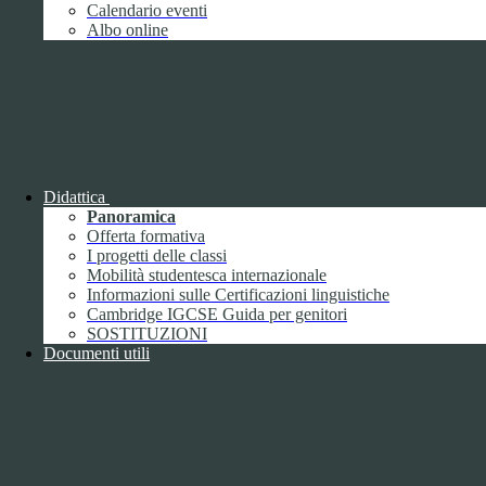
Giugno
1
Calendario eventi
Luglio
Albo online
Agosto
Settembre
2
Ottobre
Novembre
1
Dicembre
Didattica
Panoramica
Offerta formativa
I progetti delle classi
Mobilità studentesca internazionale
2018
Informazioni sulle Certificazioni linguistiche
Gennaio
Cambridge IGCSE Guida per genitori
Febbraio
SOSTITUZIONI
Marzo
Documenti utili
Aprile
Maggio
2
Giugno
2
Luglio
Agosto
1
Settembre
Ottobre