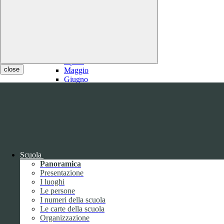
2021
Gennaio
Febbraio
1
Marzo
1
Aprile
close
Maggio
Giugno
Luglio
1
Agosto
1
Settembre
Ottobre
Novembre
Dicembre
Scuola
Panoramica
Presentazione
I luoghi
Le persone
I numeri della scuola
Le carte della scuola
2020
Organizzazione
Gennaio
1