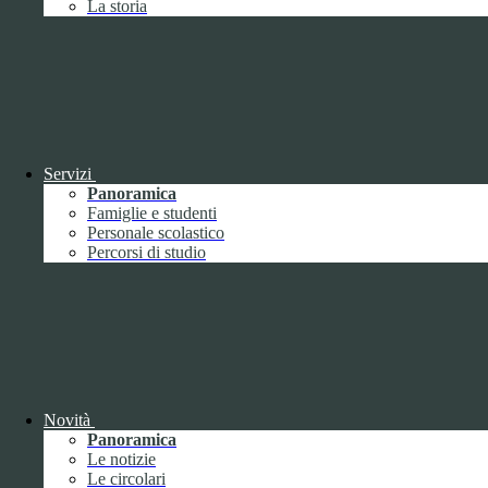
La storia
Febbraio
2
Marzo
8
Aprile
1
Maggio
Giugno
1
Luglio
Agosto
Settembre
3
Ottobre
1
Servizi
Novembre
Panoramica
Dicembre
1
Famiglie e studenti
Personale scolastico
Percorsi di studio
2019
Gennaio
1
Febbraio
Novità
Marzo
Panoramica
Aprile
Le notizie
Maggio
1
Le circolari