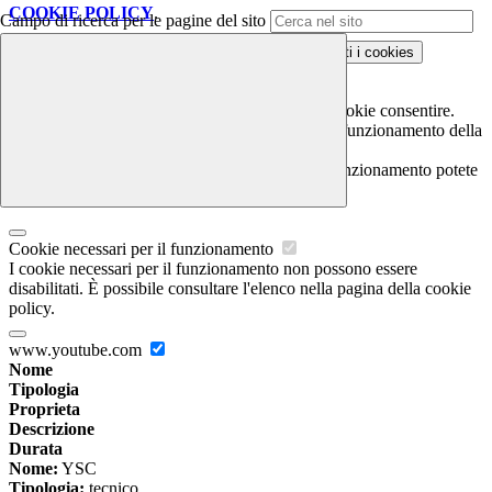
COOKIE POLICY
.
Campo di ricerca per le pagine del sito
Personalizza
Rifiuta tutti
i cookies
Accetta tutti
i cookies
Gestione cookie
In questa schermata è possibile scegliere quali cookie consentire.
I cookie necessari sono quelli che consentono il funzionamento della
piattaforma e non è possibile disabilitarli.
Per conoscere quali sono i cookie necessari al funzionamento potete
visionare la
COOKIE POLICY
.
Cookie necessari per il funzionamento
I cookie necessari per il funzionamento non possono essere
disabilitati. È possibile consultare l'elenco nella pagina della cookie
policy.
www.youtube.com
Nome
Tipologia
Proprieta
Descrizione
Durata
Nome:
YSC
Tipologia:
tecnico