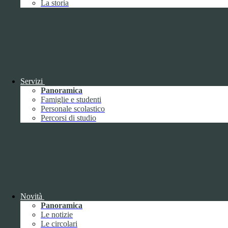
La storia
Febbraio
2
Marzo
8
Aprile
1
Maggio
Giugno
1
Luglio
Agosto
Settembre
3
Ottobre
1
Servizi
Novembre
Panoramica
Dicembre
1
Famiglie e studenti
Personale scolastico
Percorsi di studio
2019
Gennaio
1
Febbraio
Novità
Marzo
Panoramica
Aprile
Le notizie
Maggio
1
Le circolari