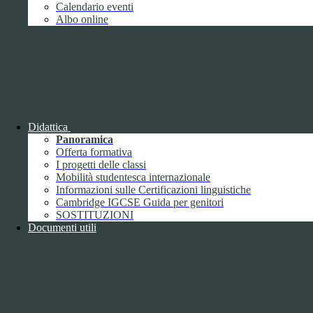
Giugno
1
Calendario eventi
Luglio
Albo online
Agosto
Settembre
2
Ottobre
Novembre
1
Dicembre
Didattica
Panoramica
Offerta formativa
I progetti delle classi
Mobilità studentesca internazionale
2018
Informazioni sulle Certificazioni linguistiche
Gennaio
Cambridge IGCSE Guida per genitori
Febbraio
SOSTITUZIONI
Marzo
Documenti utili
Aprile
Maggio
2
Giugno
2
Luglio
Agosto
1
Settembre
Ottobre