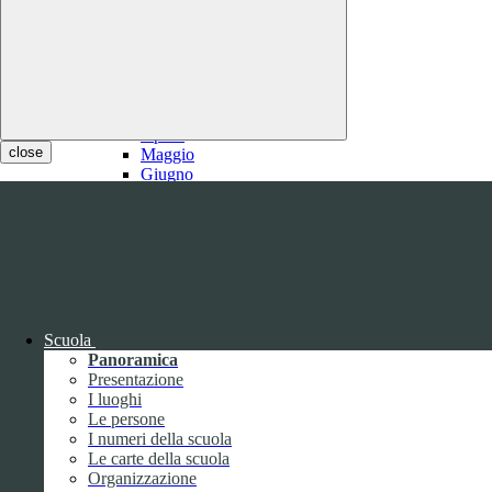
2021
Gennaio
Febbraio
1
Marzo
1
Aprile
close
Maggio
Giugno
Luglio
1
Agosto
1
Settembre
Ottobre
Novembre
Dicembre
Scuola
Panoramica
Presentazione
I luoghi
Le persone
I numeri della scuola
Le carte della scuola
2020
Organizzazione
Gennaio
1