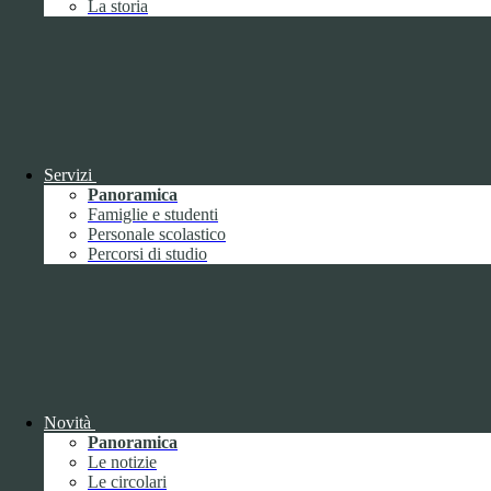
La storia
Febbraio
2
Marzo
8
Aprile
1
Maggio
Giugno
1
Luglio
Agosto
Settembre
3
Ottobre
1
Servizi
Novembre
Panoramica
Dicembre
1
Famiglie e studenti
Personale scolastico
Percorsi di studio
2019
Gennaio
1
Febbraio
Novità
Marzo
Panoramica
Aprile
Le notizie
Maggio
1
Le circolari