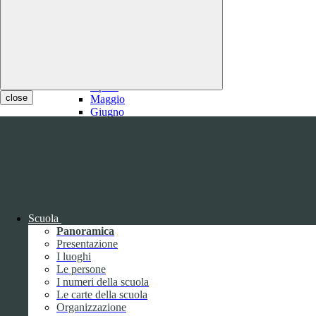
2021
Gennaio
Febbraio
1
Marzo
1
Aprile
close
Maggio
Giugno
Luglio
1
Agosto
1
Settembre
Ottobre
Novembre
Dicembre
Scuola
Panoramica
Presentazione
I luoghi
Le persone
I numeri della scuola
Le carte della scuola
2020
Organizzazione
Gennaio
1