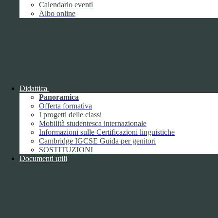
Giugno
1
Calendario eventi
Luglio
Albo online
Agosto
Settembre
2
Ottobre
Novembre
1
Dicembre
Didattica
Panoramica
Offerta formativa
I progetti delle classi
Mobilità studentesca internazionale
2018
Informazioni sulle Certificazioni linguistiche
Gennaio
Cambridge IGCSE Guida per genitori
Febbraio
SOSTITUZIONI
Marzo
Documenti utili
Aprile
Maggio
2
Giugno
2
Luglio
Agosto
1
Settembre
Ottobre