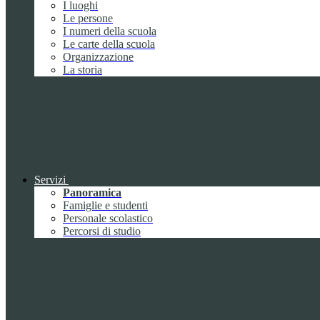
I luoghi
Le persone
I numeri della scuola
Le carte della scuola
Organizzazione
La storia
Servizi
Panoramica
Famiglie e studenti
Personale scolastico
Percorsi di studio