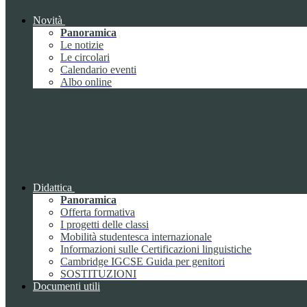
Novità
Panoramica
Le notizie
Le circolari
Calendario eventi
Albo online
Didattica
Panoramica
Offerta formativa
I progetti delle classi
Mobilità studentesca internazionale
Informazioni sulle Certificazioni linguistiche
Cambridge IGCSE Guida per genitori
SOSTITUZIONI
Documenti utili