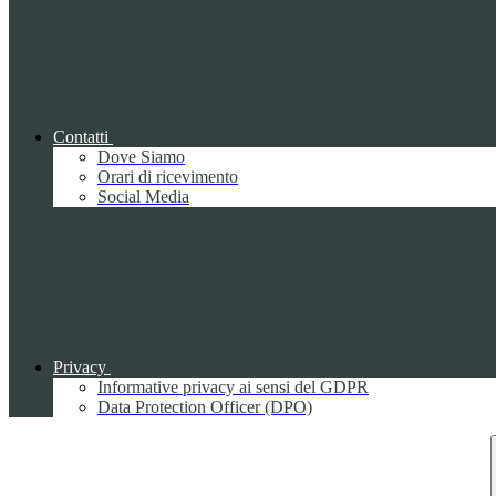
Contatti
Dove Siamo
Orari di ricevimento
Social Media
Privacy
Informative privacy ai sensi del GDPR
Data Protection Officer (DPO)