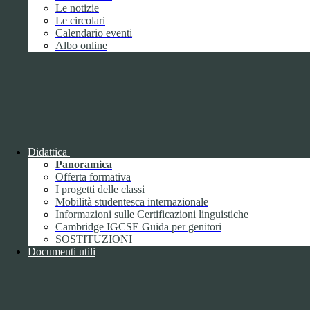
Giugno
1
Le notizie
Luglio
Le circolari
Agosto
Calendario eventi
Settembre
2
Albo online
Ottobre
Novembre
1
Dicembre
Didattica
Panoramica
Offerta formativa
2018
I progetti delle classi
Gennaio
Mobilità studentesca internazionale
Febbraio
Informazioni sulle Certificazioni linguistiche
Marzo
Cambridge IGCSE Guida per genitori
Aprile
SOSTITUZIONI
Maggio
2
Documenti utili
Giugno
2
Luglio
Agosto
1
Settembre
Ottobre