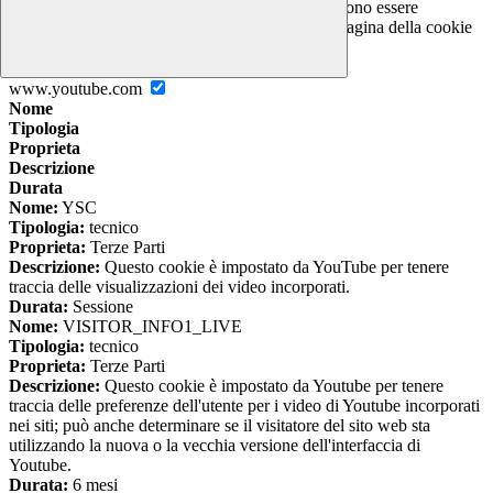
I cookie necessari per il funzionamento non possono essere
disabilitati. È possibile consultare l'elenco nella pagina della cookie
policy.
www.youtube.com
Nome
Tipologia
Proprieta
Descrizione
Durata
Nome:
YSC
Tipologia:
tecnico
Proprieta:
Terze Parti
Descrizione:
Questo cookie è impostato da YouTube per tenere
traccia delle visualizzazioni dei video incorporati.
Durata:
Sessione
Nome:
VISITOR_INFO1_LIVE
Tipologia:
tecnico
Proprieta:
Terze Parti
Descrizione:
Questo cookie è impostato da Youtube per tenere
traccia delle preferenze dell'utente per i video di Youtube incorporati
nei siti; può anche determinare se il visitatore del sito web sta
utilizzando la nuova o la vecchia versione dell'interfaccia di
Youtube.
Durata:
6 mesi