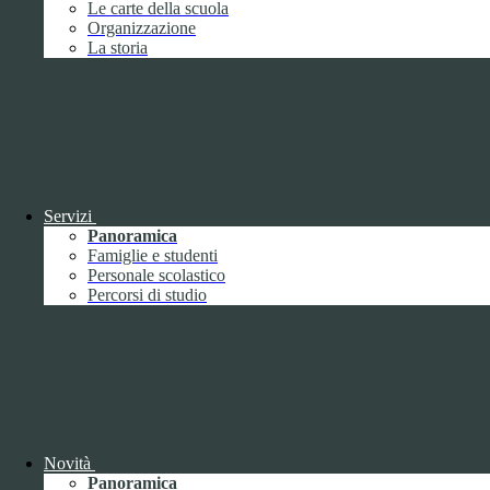
Le carte della scuola
Febbraio
2
Organizzazione
Marzo
8
La storia
Aprile
1
Maggio
Giugno
1
Luglio
Agosto
Settembre
3
Ottobre
1
Novembre
Dicembre
1
Servizi
Panoramica
Famiglie e studenti
Personale scolastico
Percorsi di studio
2019
Gennaio
1
Febbraio
Marzo
Aprile
Novità
Maggio
1
Panoramica