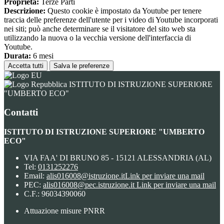
Proprieta:
Terze Parti
Descrizione:
Questo cookie è impostato da Youtube per tenere
traccia delle preferenze dell'utente per i video di Youtube incorporati
nei siti; può anche determinare se il visitatore del sito web sta
utilizzando la nuova o la vecchia versione dell'interfaccia di
Youtube.
Durata:
6 mesi
Accetta tutti
Salva le preferenze
ISTITUTO DI ISTRUZIONE SUPERIORE
"UMBERTO ECO"
Contatti
ISTITUTO DI ISTRUZIONE SUPERIORE "UMBERTO
ECO"
VIA FAA' DI BRUNO 85 - 15121 ALESSANDRIA (AL)
Tel:
0131252276
Email:
alis016008@istruzione.it
Link per inviare una mail
PEC:
alis016008@pec.istruzione.it
Link per inviare una mail
C.F.: 96034390060
Attuazione misure PNRR