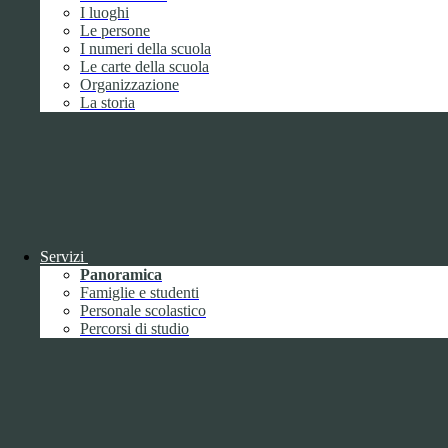
Febbraio
2
I luoghi
Marzo
8
Le persone
Aprile
1
I numeri della scuola
Maggio
Le carte della scuola
Giugno
1
Organizzazione
Luglio
La storia
Agosto
Settembre
3
Ottobre
1
Novembre
Dicembre
1
Servizi
Panoramica
Famiglie e studenti
Personale scolastico
Percorsi di studio
2019
Gennaio
1
Febbraio
Marzo
Aprile
Maggio
1