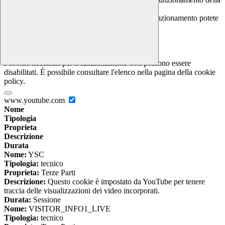
piattaforma e non è possibile disabilitarli.
Per conoscere quali sono i cookie necessari al funzionamento potete
visionare la
COOKIE POLICY
.
Cookie necessari per il funzionamento
I cookie necessari per il funzionamento non possono essere
disabilitati. È possibile consultare l'elenco nella pagina della cookie
policy.
www.youtube.com
Nome
Tipologia
Proprieta
Descrizione
Durata
Nome:
YSC
Tipologia:
tecnico
Proprieta:
Terze Parti
Descrizione:
Questo cookie è impostato da YouTube per tenere
traccia delle visualizzazioni dei video incorporati.
Durata:
Sessione
Nome:
VISITOR_INFO1_LIVE
Tipologia:
tecnico