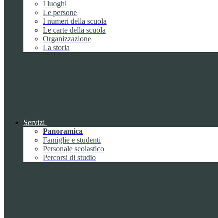
I luoghi
Le persone
I numeri della scuola
Le carte della scuola
Organizzazione
La storia
Servizi
Panoramica
Famiglie e studenti
Personale scolastico
Percorsi di studio