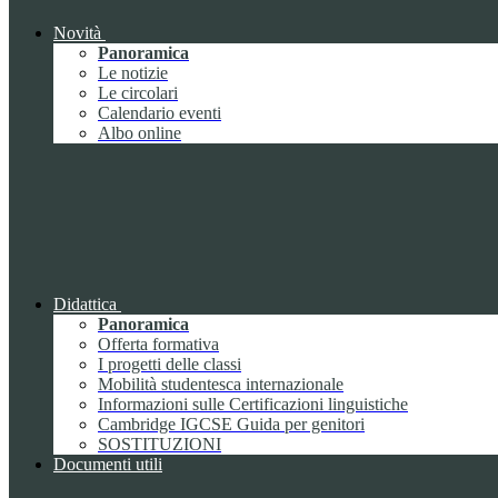
Novità
Panoramica
Le notizie
Le circolari
Calendario eventi
Albo online
Didattica
Panoramica
Offerta formativa
I progetti delle classi
Mobilità studentesca internazionale
Informazioni sulle Certificazioni linguistiche
Cambridge IGCSE Guida per genitori
SOSTITUZIONI
Documenti utili