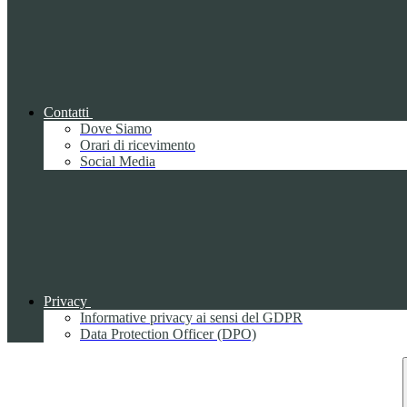
Contatti
Dove Siamo
Orari di ricevimento
Social Media
Privacy
Informative privacy ai sensi del GDPR
Data Protection Officer (DPO)