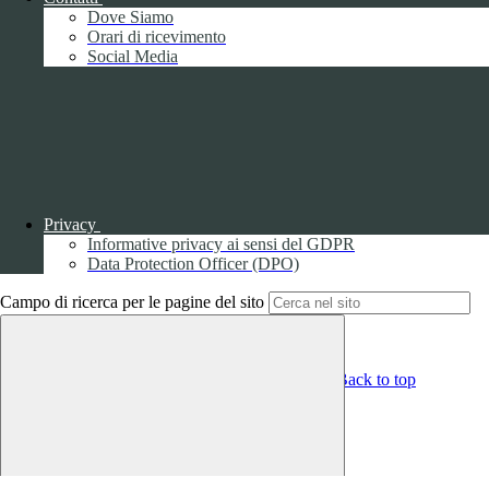
Gestione consensi cookie
Dove Siamo
Amministrazione trasparente
Orari di ricevimento
Social Media
Pagina visualizzata
2424
volte
Sezione Copyright
Copyright 2026 | Engineered and powered by Gruppo Spaggiari
Parma S.p.A. | Divisione Publishing & New Social Media
Disclaimer trattamento dati personali
Privacy
Informative privacy ai sensi del GDPR
Data Protection Officer (DPO)
Campo di ricerca per le pagine del sito
Back to top