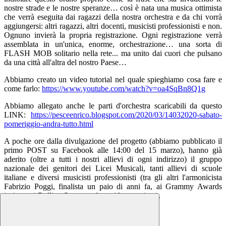
nostre strade e le nostre speranze… così è nata una musica ottimista
che verrà eseguita dai ragazzi della nostra orchestra e da chi vorrà
aggiungersi: altri ragazzi, altri docenti, musicisti professionisti e non.
Ognuno invierà la propria registrazione. Ogni registrazione verrà
assemblata in un'unica, enorme, orchestrazione… una sorta di
FLASH MOB solitario nella rete... ma unito dai cuori che pulsano
da una città all'altra del nostro Paese…
Abbiamo creato un video tutorial nel quale spieghiamo cosa fare e
come farlo:
https://www.youtube.com/watch?v=oa4SqBn8Q1g
Abbiamo allegato anche le parti d'orchestra scaricabili da questo
LINK:
https://pesceenrico.blogspot.com/2020/03/14032020-sabato-
pomeriggio-andra-tutto.html
A poche ore dalla divulgazione del progetto (abbiamo pubblicato il
primo POST su Facebook alle 14:00 del 15 marzo), hanno già
aderito (oltre a tutti i nostri allievi di ogni indirizzo) il gruppo
nazionale dei genitori dei Licei Musicali, tanti allievi di scuole
italiane e diversi musicisti professionisti (tra gli altri l'armonicista
Fabrizio Poggi, finalista un paio di anni fa, ai Grammy Awards
insieme ai Rolling Stones... che poi hanno vinto).
Cosa aspettate? #suonandotuttopassa