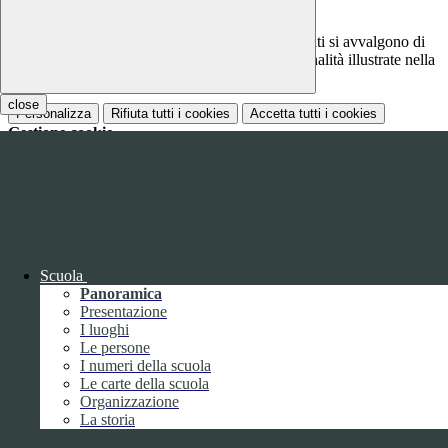
Notizie
Questo sito o gli strumenti terzi da questo utilizzati si avvalgono di
cookie necessari al funzionamento ed utili alle finalità illustrate nella
COOKIE POLICY
.
close
Personalizza
Rifiuta tutti
i cookies
Accetta tutti
i cookies
Gestione cookie
In questa schermata è possibile scegliere quali cookie consentire.
I cookie necessari sono quelli che consentono il funzionamento della
piattaforma e non è possibile disabilitarli.
Per conoscere quali sono i cookie necessari al funzionamento potete
visionare la
COOKIE POLICY
.
Scuola
Cookie necessari per il funzionamento
Panoramica
I cookie necessari per il funzionamento non possono essere
Presentazione
disabilitati. È possibile consultare l'elenco nella pagina della cookie
I luoghi
policy.
Le persone
I numeri della scuola
Le carte della scuola
www.youtube.com
Organizzazione
Nome
La storia
Tipologia
Proprieta