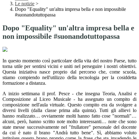
Le notizie
>
Dopo "Equality" un'altra impresa bella e non impossibile
#suonandotuttopassa
Dopo "Equality" un'altra impresa bella e
non impossibile #suonandotuttopassa
In questo momento così particolare della vita del nostro Paese, tutto
torna utile per sentirsi vicini e uniti nel perseguire i nostri obiettivi.
Questa iniziativa nasce proprio dal percorso che, come scuola,
stiamo compiendo nell'utilizzo della tecnologia per la cosiddetta
formazione a distanza.
A inizio settimana il prof. Pesce - che insegna Teoria, Analisi e
Composizione al Liceo Musicale - ha assegnato un compito di
composizione nell'aula virtuale. Questo compito era da svolgere a
diversi livelli (dalla classe prima alla quinta). Tutti gli allievi lo
hanno realizzato… ovviamente molti hanno fatto cose "normali"…
alcuni, però, hanno scritto note molto interessanti… note che sono
state messe successivamente nel "frullatore" personale del docente
da cui è nato il brano "Andrà tutto bene". Sì, abbiamo voluto
intitolare questo brano proprio come la frase che sta invadendo le