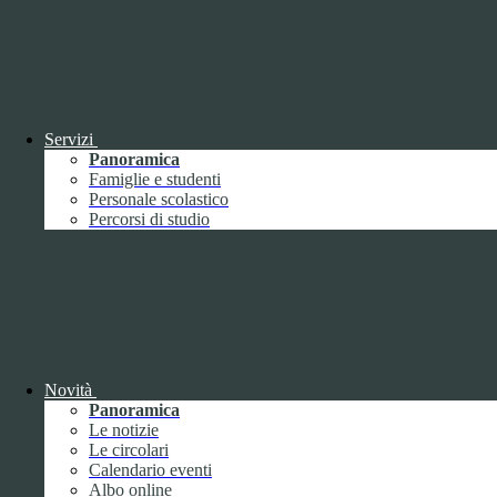
Descrizione
Durata
Nome:
YSC
Tipologia:
tecnico
Proprieta:
Terze Parti
Descrizione:
Questo cookie è impostato da YouTube per tenere
traccia delle visualizzazioni dei video incorporati.
Servizi
Durata:
Sessione
Panoramica
Nome:
VISITOR_INFO1_LIVE
Famiglie e studenti
Tipologia:
tecnico
Personale scolastico
Proprieta:
Terze Parti
Percorsi di studio
Descrizione:
Questo cookie è impostato da Youtube per tenere
traccia delle preferenze dell'utente per i video di Youtube incorporati
nei siti; può anche determinare se il visitatore del sito web sta
utilizzando la nuova o la vecchia versione dell'interfaccia di
Youtube.
Durata:
6 mesi
Accetta tutti
Salva le preferenze
Novità
ISTITUTO DI ISTRUZIONE SUPERIORE
Panoramica
"UMBERTO ECO"
Le notizie
Le circolari
Contatti
Calendario eventi
Albo online