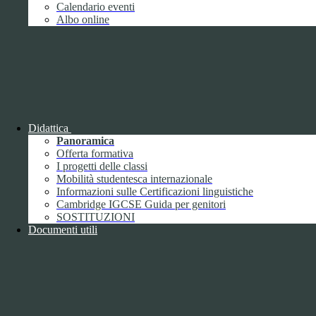
Giugno
1
Calendario eventi
Luglio
Albo online
Agosto
Settembre
2
Ottobre
Novembre
1
Dicembre
Didattica
Panoramica
Offerta formativa
I progetti delle classi
Mobilità studentesca internazionale
2018
Informazioni sulle Certificazioni linguistiche
Gennaio
Cambridge IGCSE Guida per genitori
Febbraio
SOSTITUZIONI
Marzo
Documenti utili
Aprile
Maggio
2
Giugno
2
Luglio
Agosto
1
Settembre
Ottobre