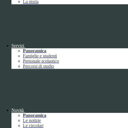
La storia
Febbraio
2
Marzo
8
Aprile
1
Maggio
Giugno
1
Luglio
Agosto
Settembre
3
Ottobre
1
Servizi
Novembre
Panoramica
Dicembre
1
Famiglie e studenti
Personale scolastico
Percorsi di studio
2019
Gennaio
1
Febbraio
Novità
Marzo
Panoramica
Aprile
Le notizie
Maggio
1
Le circolari