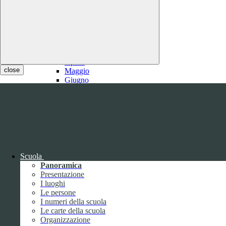
2021
Gennaio
Febbraio
1
Marzo
1
Aprile
close
Maggio
Giugno
Luglio
1
Agosto
1
Settembre
Ottobre
Novembre
Dicembre
Scuola
Panoramica
Presentazione
I luoghi
Le persone
I numeri della scuola
Le carte della scuola
2020
Organizzazione
Gennaio
1