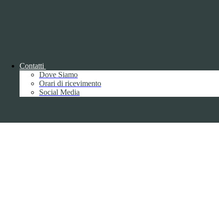
Parma S.p.A. | Divisione Publishing & New Social Media
Disclaimer trattamento dati personali
Contatti
Dove Siamo
Orari di ricevimento
Back to top
Social Media
Privacy
Informative privacy ai sensi del GDPR
Data Protection Officer (DPO)
Campo di ricerca per le pagine del sito