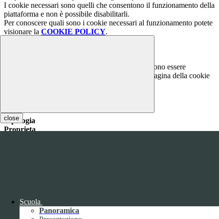
I cookie necessari sono quelli che consentono il funzionamento della
piattaforma e non è possibile disabilitarli.
Per conoscere quali sono i cookie necessari al funzionamento potete
visionare la
COOKIE POLICY
.
Cookie necessari per il funzionamento
I cookie necessari per il funzionamento non possono essere
disabilitati. È possibile consultare l'elenco nella pagina della cookie
policy.
www.youtube.com
Nome
close
Tipologia
Proprieta
Descrizione
Durata
Nome:
YSC
Tipologia:
tecnico
Proprieta:
Terze Parti
Descrizione:
Questo cookie è impostato da YouTube per tenere
traccia delle visualizzazioni dei video incorporati.
Durata:
Sessione
Scuola
Nome:
VISITOR_INFO1_LIVE
Panoramica
Tipologia:
tecnico