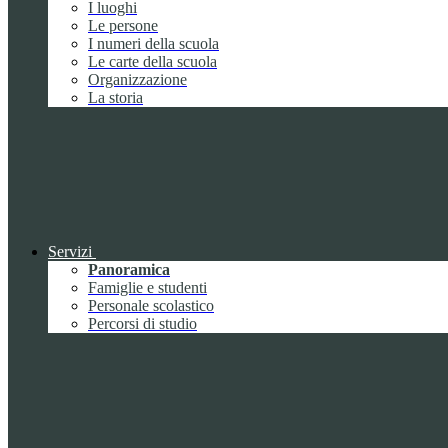
I luoghi
Le persone
I numeri della scuola
Le carte della scuola
Organizzazione
La storia
Servizi
Panoramica
Famiglie e studenti
Personale scolastico
Percorsi di studio