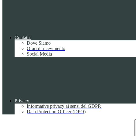
Contatti
Dove Siamo
Orari di ricevimento
Social Media
Privacy
Informative privacy ai sensi del GDPR
Data Protection Officer (DPO)