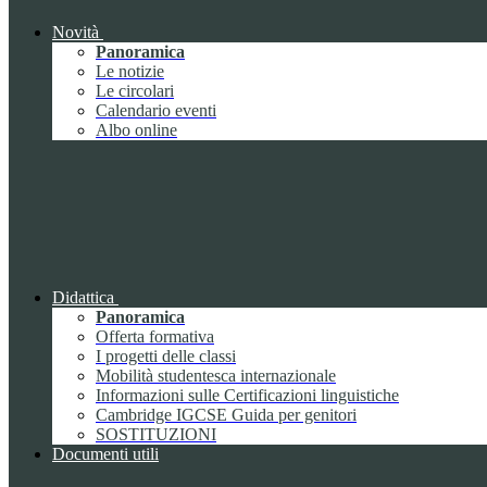
Novità
Panoramica
Le notizie
Le circolari
Calendario eventi
Albo online
Didattica
Panoramica
Offerta formativa
I progetti delle classi
Mobilità studentesca internazionale
Informazioni sulle Certificazioni linguistiche
Cambridge IGCSE Guida per genitori
SOSTITUZIONI
Documenti utili