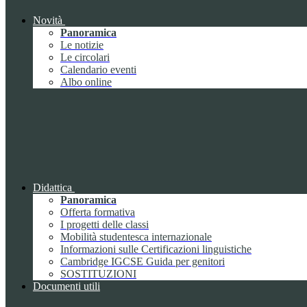
Novità
Panoramica
Le notizie
Le circolari
Calendario eventi
Albo online
Didattica
Panoramica
Offerta formativa
I progetti delle classi
Mobilità studentesca internazionale
Informazioni sulle Certificazioni linguistiche
Cambridge IGCSE Guida per genitori
SOSTITUZIONI
Documenti utili