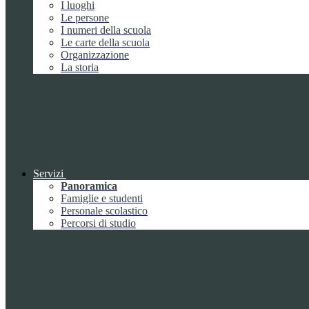
I luoghi
Le persone
I numeri della scuola
Le carte della scuola
Organizzazione
La storia
Servizi
Panoramica
Famiglie e studenti
Personale scolastico
Percorsi di studio