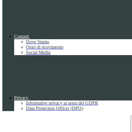
Contatti
Dove Siamo
Orari di ricevimento
Social Media
Privacy
Informative privacy ai sensi del GDPR
Data Protection Officer (DPO)