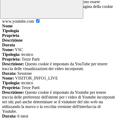
I cookie necessari per il funzionamento non possono essere
disabilitati. È possibile consultare l'elenco nella pagina della cookie
policy.
www.youtube.com
Nome
Tipologia
Proprieta
Descrizione
Durata
Nome:
YSC
Tipologia:
tecnico
Proprieta:
Terze Parti
Descrizione:
Questo cookie è impostato da YouTube per tenere
traccia delle visualizzazioni dei video incorporati.
Durata:
Sessione
Nome:
VISITOR_INFO1_LIVE
Tipologia:
tecnico
Proprieta:
Terze Parti
Descrizione:
Questo cookie è impostato da Youtube per tenere
traccia delle preferenze dell'utente per i video di Youtube incorporati
nei siti; può anche determinare se il visitatore del sito web sta
utilizzando la nuova o la vecchia versione dell'interfaccia di
Youtube.
Durata:
6 mesi