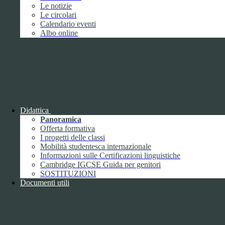
Giugno
1
Le notizie
Luglio
Le circolari
Agosto
Calendario eventi
Settembre
2
Albo online
Ottobre
Novembre
1
Dicembre
Didattica
Panoramica
Offerta formativa
2018
I progetti delle classi
Gennaio
Mobilità studentesca internazionale
Febbraio
Informazioni sulle Certificazioni linguistiche
Marzo
Cambridge IGCSE Guida per genitori
Aprile
SOSTITUZIONI
Maggio
2
Documenti utili
Giugno
2
Luglio
Agosto
1
Settembre
Ottobre