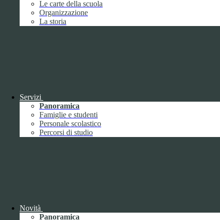
Le carte della scuola
Febbraio
2
Organizzazione
Marzo
8
La storia
Aprile
1
Maggio
Giugno
1
Luglio
Agosto
Settembre
3
Ottobre
1
Novembre
Dicembre
1
Servizi
Panoramica
Famiglie e studenti
Personale scolastico
Percorsi di studio
2019
Gennaio
1
Febbraio
Marzo
Aprile
Novità
Maggio
1
Panoramica