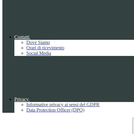
Contatti
Dove Siamo
Orari di ricevimento
Social Media
Privacy
Informative privacy ai sensi del GDPR
Data Protection Officer (DPO)