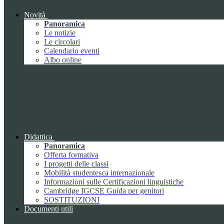
Novità
Panoramica
Le notizie
Le circolari
Calendario eventi
Albo online
Didattica
Panoramica
Offerta formativa
I progetti delle classi
Mobilità studentesca internazionale
Informazioni sulle Certificazioni linguistiche
Cambridge IGCSE Guida per genitori
SOSTITUZIONI
Documenti utili