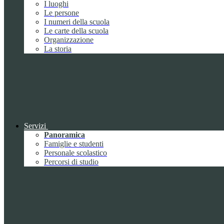
I luoghi
Le persone
I numeri della scuola
Le carte della scuola
Organizzazione
La storia
Servizi
Panoramica
Famiglie e studenti
Personale scolastico
Percorsi di studio