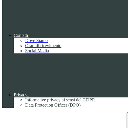
Contatti
Dove Siamo
Orari di ricevimento
Social Media
Privacy
Informative privacy ai sensi del GDPR
Data Protection Officer (DPO)