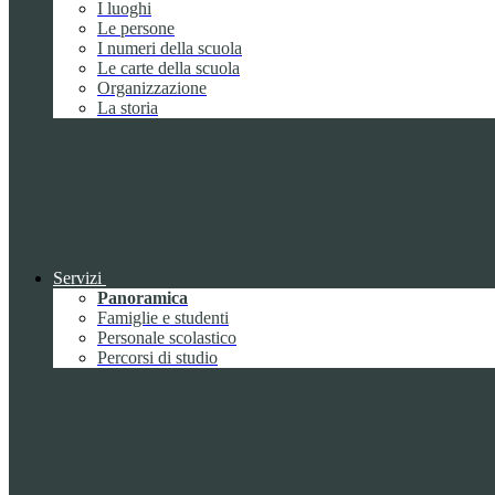
I luoghi
Le persone
I numeri della scuola
Le carte della scuola
Organizzazione
La storia
Servizi
Panoramica
Famiglie e studenti
Personale scolastico
Percorsi di studio