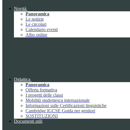
Novità
Panoramica
Le notizie
Le circolari
Calendario eventi
Albo online
Didattica
Panoramica
Offerta formativa
I progetti delle classi
Mobilità studentesca internazionale
Informazioni sulle Certificazioni linguistiche
Cambridge IGCSE Guida per genitori
SOSTITUZIONI
Documenti utili