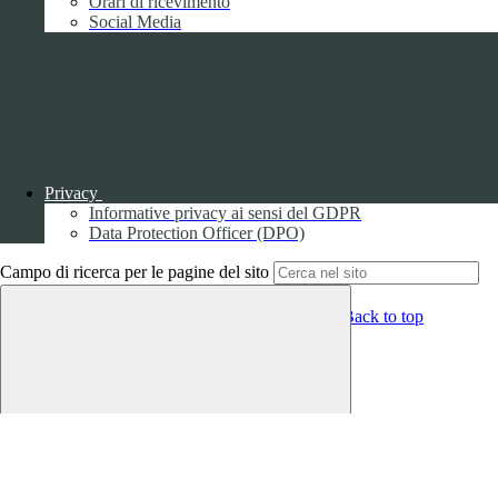
Orari di ricevimento
Social Media
Sezione Copyright
Copyright 2026 | Engineered and powered by Gruppo Spaggiari
Parma S.p.A. | Divisione Publishing & New Social Media
Disclaimer trattamento dati personali
Privacy
Informative privacy ai sensi del GDPR
Data Protection Officer (DPO)
Campo di ricerca per le pagine del sito
Back to top