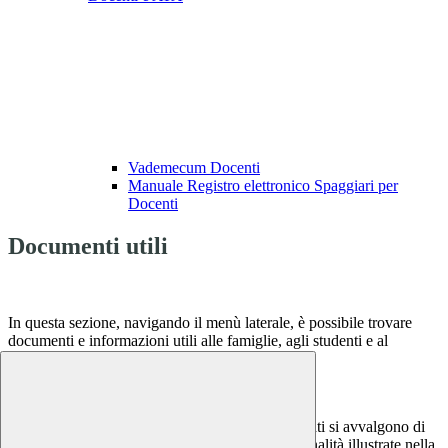
Vademecum Docenti
Manuale Registro elettronico Spaggiari per
Docenti
Documenti utili
In questa sezione, navigando il menù laterale, è possibile trovare
documenti e informazioni utili alle famiglie, agli studenti e al
personale scolastico.
Notizie
Questo sito o gli strumenti terzi da questo utilizzati si avvalgono di
cookie necessari al funzionamento ed utili alle finalità illustrate nella