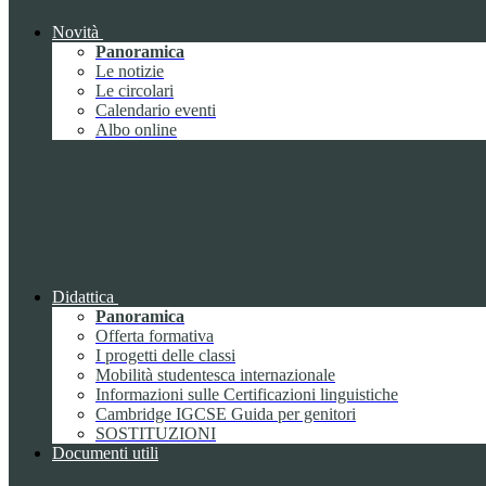
Novità
Panoramica
Le notizie
Le circolari
Calendario eventi
Albo online
Didattica
Panoramica
Offerta formativa
I progetti delle classi
Mobilità studentesca internazionale
Informazioni sulle Certificazioni linguistiche
Cambridge IGCSE Guida per genitori
SOSTITUZIONI
Documenti utili