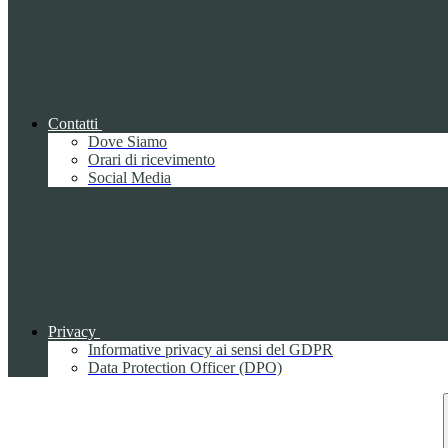
Contatti
Dove Siamo
Orari di ricevimento
Social Media
Privacy
Informative privacy ai sensi del GDPR
Data Protection Officer (DPO)