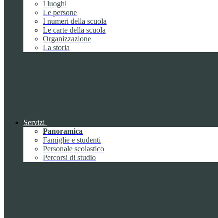
I luoghi
Le persone
I numeri della scuola
Le carte della scuola
Organizzazione
La storia
Servizi
Panoramica
Famiglie e studenti
Personale scolastico
Percorsi di studio