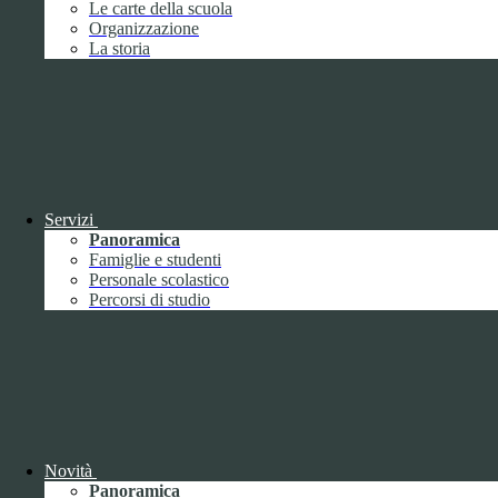
Le carte della scuola
Febbraio
2
Organizzazione
Marzo
8
La storia
Aprile
1
Maggio
Giugno
1
Luglio
Agosto
Settembre
3
Ottobre
1
Novembre
Dicembre
1
Servizi
Panoramica
Famiglie e studenti
Personale scolastico
Percorsi di studio
2019
Gennaio
1
Febbraio
Marzo
Aprile
Novità
Maggio
1
Panoramica