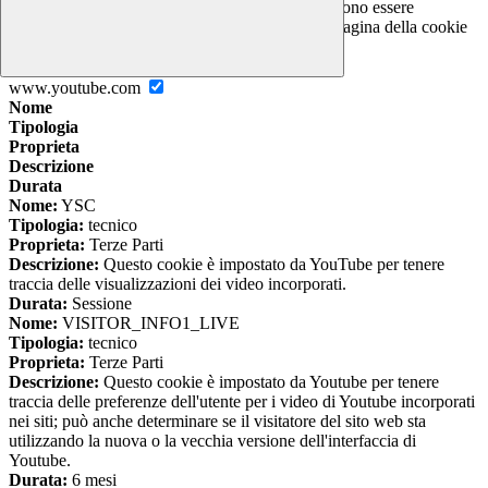
I cookie necessari per il funzionamento non possono essere
disabilitati. È possibile consultare l'elenco nella pagina della cookie
policy.
www.youtube.com
Nome
Tipologia
Proprieta
Descrizione
Durata
Nome:
YSC
Tipologia:
tecnico
Proprieta:
Terze Parti
Descrizione:
Questo cookie è impostato da YouTube per tenere
traccia delle visualizzazioni dei video incorporati.
Durata:
Sessione
Nome:
VISITOR_INFO1_LIVE
Tipologia:
tecnico
Proprieta:
Terze Parti
Descrizione:
Questo cookie è impostato da Youtube per tenere
traccia delle preferenze dell'utente per i video di Youtube incorporati
nei siti; può anche determinare se il visitatore del sito web sta
utilizzando la nuova o la vecchia versione dell'interfaccia di
Youtube.
Durata:
6 mesi