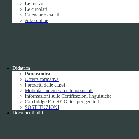
Giugno
1
Le notizie
Luglio
Le circolari
Agosto
Calendario eventi
Settembre
2
Albo online
Ottobre
Novembre
1
Dicembre
Didattica
Panoramica
Offerta formativa
2018
I progetti delle classi
Gennaio
Mobilità studentesca internazionale
Febbraio
Informazioni sulle Certificazioni linguistiche
Marzo
Cambridge IGCSE Guida per genitori
Aprile
SOSTITUZIONI
Maggio
2
Documenti utili
Giugno
2
Luglio
Agosto
1
Settembre
Ottobre