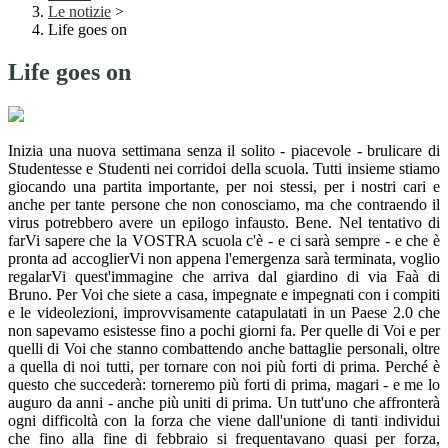
Le notizie
>
Life goes on
Life goes on
Inizia una nuova settimana senza il solito - piacevole - brulicare di
Studentesse e Studenti nei corridoi della scuola. Tutti insieme stiamo
giocando una partita importante, per noi stessi, per i nostri cari e
anche per tante persone che non conosciamo, ma che contraendo il
virus potrebbero avere un epilogo infausto. Bene. Nel tentativo di
farVi sapere che la VOSTRA scuola c'è - e ci sarà sempre - e che è
pronta ad accoglierVi non appena l'emergenza sarà terminata, voglio
regalarVi quest'immagine che arriva dal giardino di via Faà di
Bruno. Per Voi che siete a casa, impegnate e impegnati con i compiti
e le videolezioni, improvvisamente catapulatati in un Paese 2.0 che
non sapevamo esistesse fino a pochi giorni fa. Per quelle di Voi e per
quelli di Voi che stanno combattendo anche battaglie personali, oltre
a quella di noi tutti, per tornare con noi più forti di prima. Perché è
questo che succederà: torneremo più forti di prima, magari - e me lo
auguro da anni - anche più uniti di prima. Un tutt'uno che affronterà
ogni difficoltà con la forza che viene dall'unione di tanti individui
che fino alla fine di febbraio si frequentavano quasi per forza,