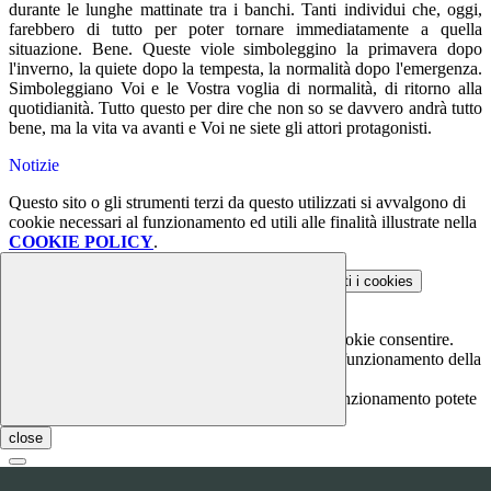
durante le lunghe mattinate tra i banchi. Tanti individui che, oggi,
farebbero di tutto per poter tornare immediatamente a quella
situazione. Bene. Queste viole simboleggino la primavera dopo
l'inverno, la quiete dopo la tempesta, la normalità dopo l'emergenza.
Simboleggiano Voi e le Vostra voglia di normalità, di ritorno alla
quotidianità. Tutto questo per dire che non so se davvero andrà tutto
bene, ma la vita va avanti e Voi ne siete gli attori protagonisti.
Notizie
Questo sito o gli strumenti terzi da questo utilizzati si avvalgono di
cookie necessari al funzionamento ed utili alle finalità illustrate nella
COOKIE POLICY
.
Personalizza
Rifiuta tutti
i cookies
Accetta tutti
i cookies
Gestione cookie
In questa schermata è possibile scegliere quali cookie consentire.
I cookie necessari sono quelli che consentono il funzionamento della
piattaforma e non è possibile disabilitarli.
Per conoscere quali sono i cookie necessari al funzionamento potete
visionare la
COOKIE POLICY
.
close
Cookie necessari per il funzionamento