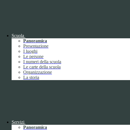
I cookie necessari per il funzionamento non possono essere
disabilitati. È possibile consultare l'elenco nella pagina della cookie
policy.
www.youtube.com
Nome
Tipologia
Scuola
Proprieta
Panoramica
Descrizione
Presentazione
Durata
I luoghi
Nome:
YSC
Le persone
Tipologia:
tecnico
I numeri della scuola
Proprieta:
Terze Parti
Le carte della scuola
Descrizione:
Questo cookie è impostato da YouTube per tenere
Organizzazione
traccia delle visualizzazioni dei video incorporati.
La storia
Durata:
Sessione
Nome:
VISITOR_INFO1_LIVE
Tipologia:
tecnico
Proprieta:
Terze Parti
Descrizione:
Questo cookie è impostato da Youtube per tenere
traccia delle preferenze dell'utente per i video di Youtube incorporati
nei siti; può anche determinare se il visitatore del sito web sta
utilizzando la nuova o la vecchia versione dell'interfaccia di
Servizi
Youtube.
Panoramica
Durata:
6 mesi