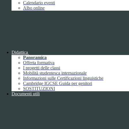
Giugno
1
Calendario eventi
Luglio
Albo online
Agosto
Settembre
2
Ottobre
Novembre
1
Dicembre
Didattica
Panoramica
Offerta formativa
I progetti delle classi
Mobilità studentesca internazionale
2018
Informazioni sulle Certificazioni linguistiche
Gennaio
Cambridge IGCSE Guida per genitori
Febbraio
SOSTITUZIONI
Marzo
Documenti utili
Aprile
Maggio
2
Giugno
2
Luglio
Agosto
1
Settembre
Ottobre