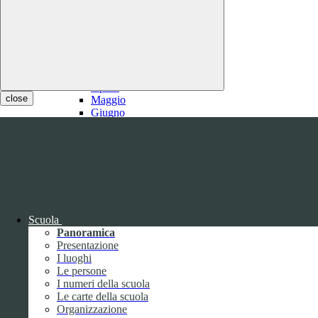
2021
Gennaio
Febbraio
1
Marzo
1
Aprile
close
Maggio
Giugno
Luglio
1
Agosto
1
Settembre
Ottobre
Novembre
Dicembre
Scuola
Panoramica
Presentazione
I luoghi
Le persone
I numeri della scuola
Le carte della scuola
2020
Organizzazione
Gennaio
1