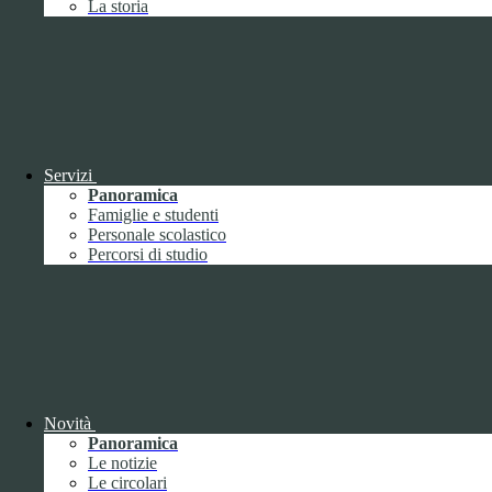
La storia
Febbraio
2
Marzo
8
Aprile
1
Maggio
Giugno
1
Luglio
Agosto
Settembre
3
Ottobre
1
Servizi
Novembre
Panoramica
Dicembre
1
Famiglie e studenti
Personale scolastico
Percorsi di studio
2019
Gennaio
1
Febbraio
Novità
Marzo
Panoramica
Aprile
Le notizie
Maggio
1
Le circolari