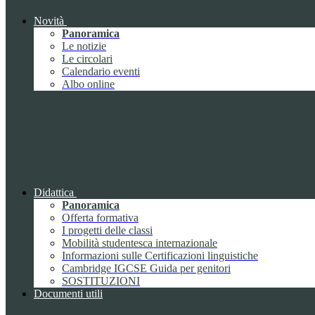
Novità
Panoramica
Le notizie
Le circolari
Calendario eventi
Albo online
Didattica
Panoramica
Offerta formativa
I progetti delle classi
Mobilità studentesca internazionale
Informazioni sulle Certificazioni linguistiche
Cambridge IGCSE Guida per genitori
SOSTITUZIONI
Documenti utili