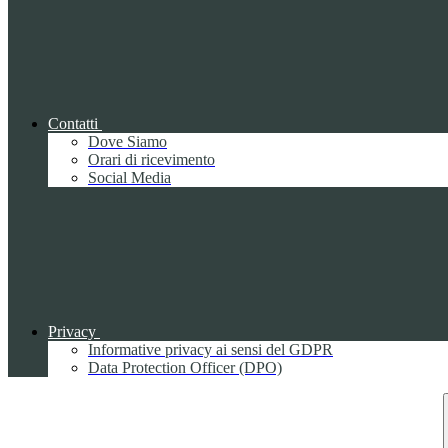
Contatti
Dove Siamo
Orari di ricevimento
Social Media
Privacy
Informative privacy ai sensi del GDPR
Data Protection Officer (DPO)