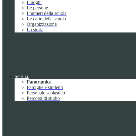
I luoghi
Le persone
I numeri della scuola
Le carte della scuola
Organizzazione
La storia
Servizi
Panoramica
Famiglie e studenti
Personale scolastico
Percorsi di studio