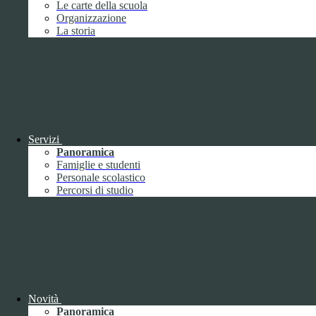
Le carte della scuola
Febbraio
2
Organizzazione
Marzo
8
La storia
Aprile
1
Maggio
Giugno
1
Luglio
Agosto
Settembre
3
Ottobre
1
Novembre
Dicembre
1
Servizi
Panoramica
Famiglie e studenti
Personale scolastico
Percorsi di studio
2019
Gennaio
1
Febbraio
Marzo
Aprile
Novità
Maggio
1
Panoramica