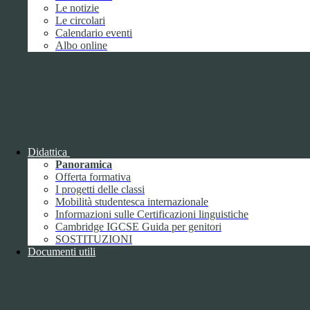
Giugno
1
Le notizie
Luglio
Le circolari
Agosto
Calendario eventi
Settembre
2
Albo online
Ottobre
Novembre
1
Dicembre
Didattica
Panoramica
Offerta formativa
2018
I progetti delle classi
Gennaio
Mobilità studentesca internazionale
Febbraio
Informazioni sulle Certificazioni linguistiche
Marzo
Cambridge IGCSE Guida per genitori
Aprile
SOSTITUZIONI
Maggio
2
Documenti utili
Giugno
2
Luglio
Agosto
1
Settembre
Ottobre