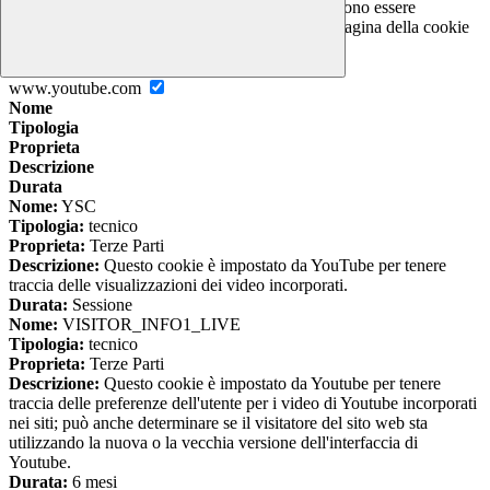
I cookie necessari per il funzionamento non possono essere
disabilitati. È possibile consultare l'elenco nella pagina della cookie
policy.
www.youtube.com
Nome
Tipologia
Proprieta
Descrizione
Durata
Nome:
YSC
Tipologia:
tecnico
Proprieta:
Terze Parti
Descrizione:
Questo cookie è impostato da YouTube per tenere
traccia delle visualizzazioni dei video incorporati.
Durata:
Sessione
Nome:
VISITOR_INFO1_LIVE
Tipologia:
tecnico
Proprieta:
Terze Parti
Descrizione:
Questo cookie è impostato da Youtube per tenere
traccia delle preferenze dell'utente per i video di Youtube incorporati
nei siti; può anche determinare se il visitatore del sito web sta
utilizzando la nuova o la vecchia versione dell'interfaccia di
Youtube.
Durata:
6 mesi