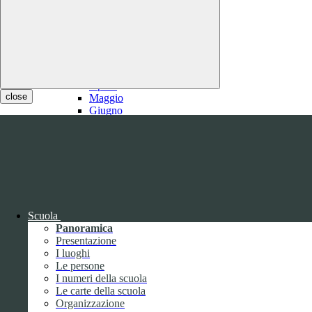
2021
Gennaio
Febbraio
1
Marzo
1
Aprile
close
Maggio
Giugno
Luglio
1
Agosto
1
Settembre
Ottobre
Novembre
Dicembre
Scuola
Panoramica
Presentazione
I luoghi
Le persone
I numeri della scuola
Le carte della scuola
2020
Organizzazione
Gennaio
1