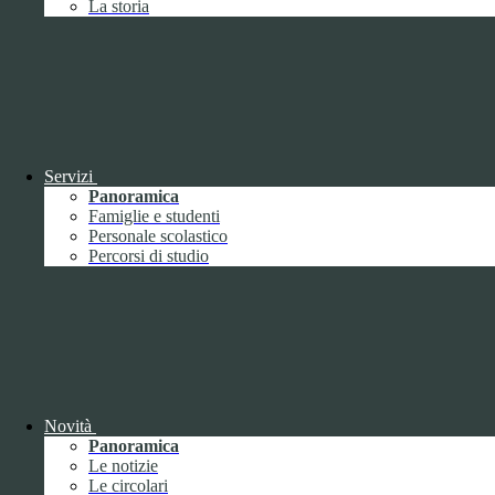
La storia
Febbraio
2
Marzo
8
Aprile
1
Maggio
Giugno
1
Luglio
Agosto
Settembre
3
Ottobre
1
Servizi
Novembre
Panoramica
Dicembre
1
Famiglie e studenti
Personale scolastico
Percorsi di studio
2019
Gennaio
1
Febbraio
Novità
Marzo
Panoramica
Aprile
Le notizie
Maggio
1
Le circolari