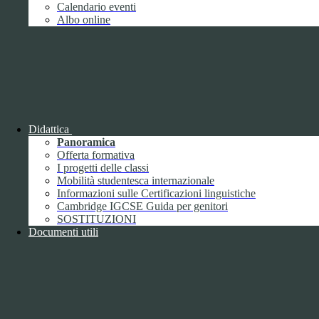
Giugno
1
Calendario eventi
Luglio
Albo online
Agosto
Settembre
2
Ottobre
Novembre
1
Dicembre
Didattica
Panoramica
Offerta formativa
I progetti delle classi
Mobilità studentesca internazionale
2018
Informazioni sulle Certificazioni linguistiche
Gennaio
Cambridge IGCSE Guida per genitori
Febbraio
SOSTITUZIONI
Marzo
Documenti utili
Aprile
Maggio
2
Giugno
2
Luglio
Agosto
1
Settembre
Ottobre