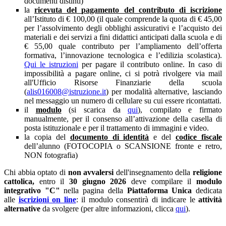
documenti distinti)
la
ricevuta del
pagamento del contributo di iscrizione
all’Istituto di € 100,00 (il quale
comprende la quota di € 45,00
per l’assolvimento degli obblighi assicurativi e l’acquisto dei
materiali e dei servizi a fini didattici anticipati dalla scuola e di
€ 55,00 quale contributo per l’ampliamento dell’offerta
formativa, l’innovazione tecnologica e l’edilizia scolastica).
Qui le istruzioni
per pagare il contributo online. In caso di
impossibilità a pagare online, ci si potrà rivolgere via mail
all'Ufficio Risorse Finanziarie della scuola
(
alis016008@istruzione.it
) per modalità alternative, lasciando
nel messaggio un numero di cellulare su cui essere ricontattati.
il
modulo
(si scarica da
qui
), compilato e firmato
manualmente, per il consenso all’attivazione della casella di
posta istituzionale e per il trattamento di immagini e video.
la copia del
documento di identità
e del
codice fiscale
dell’alunno (FOTOCOPIA o SCANSIONE fronte e retro,
NON fotografia)
Chi abbia optato di
non avvalersi
dell'insegnamento della
religione
cattolica,
entro il
30 giugno 2026
deve compilare il
modulo
integrativo "C"
nella pagina della
Piattaforma Unica
dedicata
alle
iscrizioni on line
: il modulo consentirà di indicare le
attività
alternative
da svolgere (per altre informazioni, clicca
qui
).