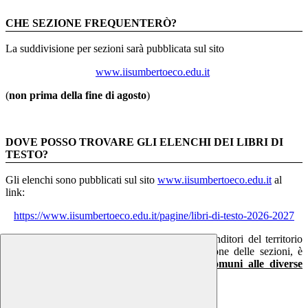
CHE SEZIONE FREQUENTERÒ?
La suddivisione per sezioni sarà pubblicata sul sito
www.iisumbertoeco.edu.it
(
non prima della fine di agosto
)
DOVE POSSO TROVARE GLI ELENCHI DEI LIBRI DI
TESTO?
Gli elenchi sono pubblicati sul sito
www.iisumbertoeco.edu.it
al
link:
https://www.iisumbertoeco.edu.it/pagine/libri-di-testo-2026-2027
Gli elenchi sono a disposizione anche dei rivenditori del territorio
(librerie, ipermercati, …); fino alla pubblicazione delle sezioni, è
consigliabile acquistare solo i libri di testo
comuni alle diverse
sezioni
(soprattutto per il Liceo LINGUISTICO)