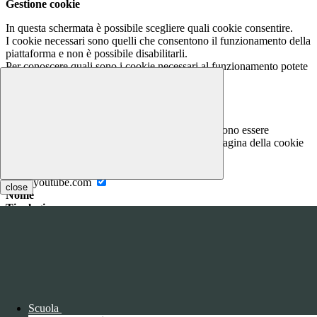
Gestione cookie
In questa schermata è possibile scegliere quali cookie consentire.
I cookie necessari sono quelli che consentono il funzionamento della
piattaforma e non è possibile disabilitarli.
Per conoscere quali sono i cookie necessari al funzionamento potete
visionare la
COOKIE POLICY
.
Cookie necessari per il funzionamento
I cookie necessari per il funzionamento non possono essere
disabilitati. È possibile consultare l'elenco nella pagina della cookie
policy.
www.youtube.com
close
Nome
Tipologia
Proprieta
Descrizione
Durata
Nome:
YSC
Tipologia:
tecnico
Proprieta:
Terze Parti
Descrizione:
Questo cookie è impostato da YouTube per tenere
Scuola
traccia delle visualizzazioni dei video incorporati.