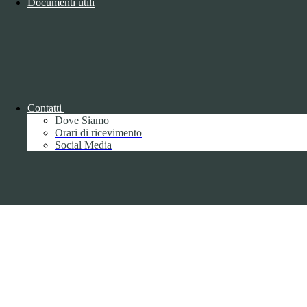
Documenti utili
Copyright 2026 | Engineered and powered by Gruppo Spaggiari
Parma S.p.A. | Divisione Publishing & New Social Media
Disclaimer trattamento dati personali
Contatti
Dove Siamo
Orari di ricevimento
Social Media
Back to top
Privacy
Informative privacy ai sensi del GDPR
Data Protection Officer (DPO)
Campo di ricerca per le pagine del sito