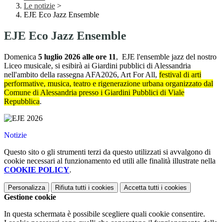
Le notizie
>
EJE Eco Jazz Ensemble
EJE Eco Jazz Ensemble
Domenica
5 luglio 2026 alle ore 11
, EJE l'ensemble jazz del nostro
Liceo musicale, si esibirà ai Giardini pubblici di Alessandria
nell'ambito della rassegna AFA2026, Art For All,
festival di arti
performative, musica, teatro e rigenerazione urbana organizzato dal
Comune di Alessandria presso i
Giardini Pubblici di Viale
Repubblica
.
Notizie
Questo sito o gli strumenti terzi da questo utilizzati si avvalgono di
cookie necessari al funzionamento ed utili alle finalità illustrate nella
COOKIE POLICY
.
Personalizza
Rifiuta tutti
i cookies
Accetta tutti
i cookies
Gestione cookie
In questa schermata è possibile scegliere quali cookie consentire.