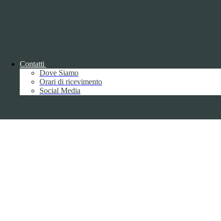
Disclaimer trattamento dati personali
Contatti
Dove Siamo
Back to top
Orari di ricevimento
Social Media
Privacy
Informative privacy ai sensi del GDPR
Data Protection Officer (DPO)
Campo di ricerca per le pagine del sito