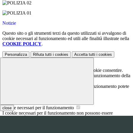
Notizie
Questo sito o gli strumenti terzi da questo utilizzati si avvalgono di
cookie necessari al funzionamento ed utili alle finalità illustrate nella
COOKIE POLICY
.
Personalizza
Rifiuta tutti
i cookies
Accetta tutti
i cookies
Gestione cookie
In questa schermata è possibile scegliere quali cookie consentire.
I cookie necessari sono quelli che consentono il funzionamento della
piattaforma e non è possibile disabilitarli.
Per conoscere quali sono i cookie necessari al funzionamento potete
visionare la
COOKIE POLICY
.
Cookie necessari per il funzionamento
close
I cookie necessari per il funzionamento non possono essere
disabilitati. È possibile consultare l'elenco nella pagina della cookie
policy.