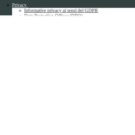
Privacy
Informative privacy ai sensi del GDPR
Data Protection Officer (DPO)
Campo di ricerca per le pagine del sito