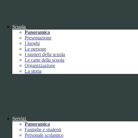
www.youtube.com
Nome
Tipologia
Proprieta
Descrizione
Scuola
Durata
Panoramica
Nome:
YSC
Presentazione
Tipologia:
tecnico
I luoghi
Proprieta:
Terze Parti
Le persone
Descrizione:
Questo cookie è impostato da YouTube per tenere
I numeri della scuola
traccia delle visualizzazioni dei video incorporati.
Le carte della scuola
Durata:
Sessione
Organizzazione
Nome:
VISITOR_INFO1_LIVE
La storia
Tipologia:
tecnico
Proprieta:
Terze Parti
Descrizione:
Questo cookie è impostato da Youtube per tenere
traccia delle preferenze dell'utente per i video di Youtube incorporati
nei siti; può anche determinare se il visitatore del sito web sta
utilizzando la nuova o la vecchia versione dell'interfaccia di
Youtube.
Durata:
6 mesi
Servizi
Accetta tutti
Salva le preferenze
Panoramica
Famiglie e studenti
ISTITUTO DI ISTRUZIONE SUPERIORE
Personale scolastico
"UMBERTO ECO"