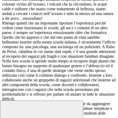
colorate vicino all’oceano, i vulcani che la circondano, le acque
calde e sulfuree che usano come trattamento di bellezza, siamo
andati a cercare i cetacei nell’oceano e tutto in mezzo ad una natura
a dir poco…mozzafiato!
Ritengo quindi che sia importante riportare l’esperienza perché
vedere come funzionano le scuole, gli usi e i costumi di un altro
paese, è sempre un’esperienza emozionante oltre che formativa.
Quello che ho appreso e che dal mio punto di vista sarebbe
bellissimo inserire nella nostra scuola italiana, è sicuramente l’ufficio
composto da: una psicologa, una sociologa ed un poliziotto. A Rabo
de Peixe, cittadina in cui siamo stati ospiti, c’è una grande attenzione
al recupero dei ragazzi più fragili e con situazioni familiari disagiate.
Nella loro scuola si spende molto tempo al recupero degli alunni che
hanno bisogno un supporto di qualunque genere e l’abbraccio ed il
contatto fisico, è una di quelle strategie che viene molto spesso
utilizzata così come il continuo dialogo e confronto. Insieme a loro
collaborano anche un gruppetto di ragazzi selezionati che insieme ad
altri componenti della scuola, come docenti e collaboratori,
interagiscono con i ragazzi che nella scuola presentano più
problematiche e si offrono per parlare ed aiutare in tutte le situazioni
difficili.
Questo sarebbe secondo me un tassello importante da aggiungere
nella nostra scuola italiana, prima ancora delle strutture strepitose e
innovative in cui vengono accolti tutti i giorni gli studenti delle
Azzorre.