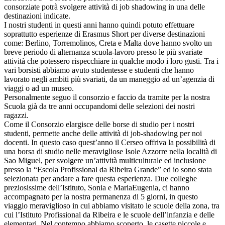
consorziate potrà svolgere attività di job shadowing in una delle
destinazioni indicate.
I nostri studenti in questi anni hanno quindi potuto effettuare
soprattutto esperienze di Erasmus Short per diverse destinazioni
come: Berlino, Torremolinos, Creta e Malta dove hanno svolto un
breve periodo di alternanza scuola-lavoro presso le più svariate
attività che potessero rispecchiare in qualche modo i loro gusti. Tra i
vari borsisti abbiamo avuto studentesse e studenti che hanno
lavorato negli ambiti più svariati, da un maneggio ad un’agenzia di
viaggi o ad un museo.
Personalmente seguo il consorzio e faccio da tramite per la nostra
Scuola già da tre anni occupandomi delle selezioni dei nostri
ragazzi.
Come il Consorzio elargisce delle borse di studio per i nostri
studenti, permette anche delle attività di job-shadowing per noi
docenti. In questo caso quest’anno il Cerseo offriva la possibilità di
una borsa di studio nelle meravigliose Isole Azzorre nella località di
Sao Miguel, per svolgere un’attività multiculturale ed inclusione
presso la “Escola Profissional da Ribeira Grande” ed io sono stata
selezionata per andare a fare questa esperienza. Due colleghe
preziosissime dell’Istituto, Sonia e MariaEugenia, ci hanno
accompagnato per la nostra permanenza di 5 giorni, in questo
viaggio meraviglioso in cui abbiamo visitato le scuole della zona, tra
cui l’Istituto Profissional da Ribeira e le scuole dell’infanzia e delle
elementari. Nel contempo abbiamo scoperto, le casette piccole e