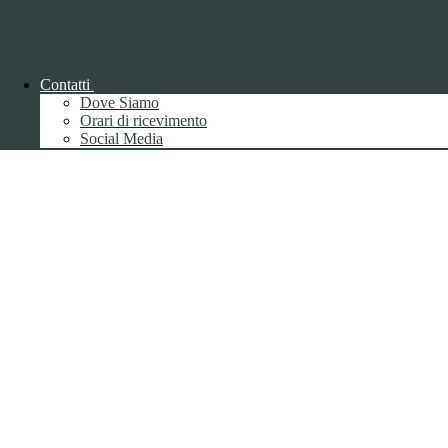
Back to top
Contatti
Dove Siamo
Orari di ricevimento
Social Media
Privacy
Informative privacy ai sensi del GDPR
Data Protection Officer (DPO)
Campo di ricerca per le pagine del sito