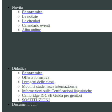
Novità
Panoramica
Le notizie
Le circolari
Calendario eventi
Albo online
Didattica
Panoramica
Offerta formativa
I progetti delle classi
Mobilità studentesca internazionale
Informazioni sulle Certificazioni linguistiche
Cambridge IGCSE Guida per genitori
SOSTITUZIONI
Documenti utili