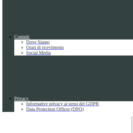
Contatti
Dove Siamo
Orari di ricevimento
Social Media
Privacy
Informative privacy ai sensi del GDPR
Data Protection Officer (DPO)