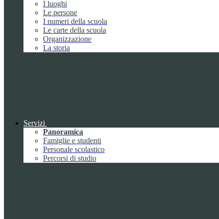
I luoghi
Le persone
I numeri della scuola
Le carte della scuola
Organizzazione
La storia
Servizi
Panoramica
Famiglie e studenti
Personale scolastico
Percorsi di studio