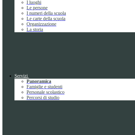
I luoghi
Le persone
I numeri della scuola
Le carte della scuola
Organizzazione
La storia
Servizi
Panoramica
Famiglie e studenti
Personale scolastico
Percorsi di studio