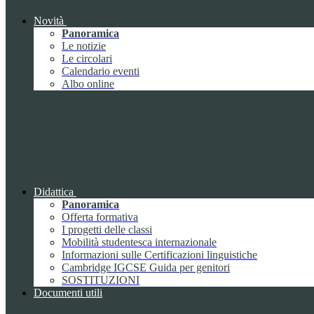
Novità
Panoramica
Le notizie
Le circolari
Calendario eventi
Albo online
Didattica
Panoramica
Offerta formativa
I progetti delle classi
Mobilità studentesca internazionale
Informazioni sulle Certificazioni linguistiche
Cambridge IGCSE Guida per genitori
SOSTITUZIONI
Documenti utili