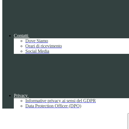
Contatti
Dove Siamo
Orari di ricevimento
Social Media
Privacy
Informative privacy ai sensi del GDPR
Data Protection Officer (DPO)