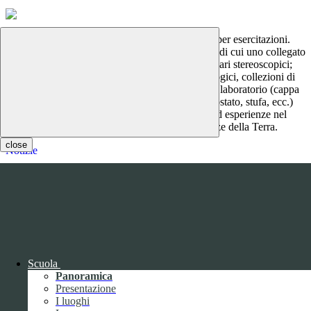
E' dotato di un banco cattedra e quattro banconi per esercitazioni.
Sono a disposizione degli allievi otto microscopi di cui uno collegato
alla telecamera e al videoproiettore e otto binoculari stereoscopici;
assieme a numerosi reperti zoologici e paleontologici, collezioni di
rocce e minerali e una buona attrezzatura base di laboratorio (cappa
a ciclo chiuso, vetreria, bilance, centrifuga, termostato, stufa, ecc.)
che consentono lo svolgimento di osservazioni ed esperienze nel
campo della biologia, della chimica e delle scienze della Terra.
close
Notizie
Questo sito o gli strumenti terzi da questo utilizzati si avvalgono di
cookie necessari al funzionamento ed utili alle finalità illustrate nella
COOKIE POLICY
.
Personalizza
Rifiuta tutti
i cookies
Accetta tutti
i cookies
Gestione cookie
In questa schermata è possibile scegliere quali cookie consentire.
Scuola
I cookie necessari sono quelli che consentono il funzionamento della
Panoramica
piattaforma e non è possibile disabilitarli.
Presentazione
Per conoscere quali sono i cookie necessari al funzionamento potete
I luoghi
visionare la
COOKIE POLICY
.