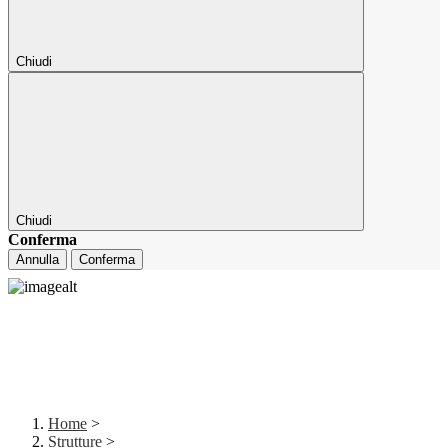
Chiudi
Chiudi
Conferma
Annulla
Conferma
Home
>
Strutture
>