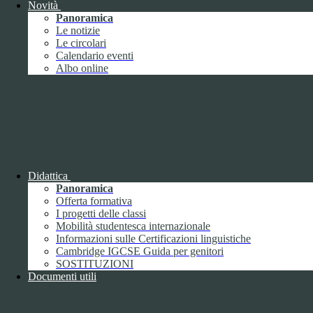
nei siti; può anche determinare se il visitatore del sito web sta
Novità
utilizzando la nuova o la vecchia versione dell'interfaccia di
Panoramica
Youtube.
Le notizie
Durata:
6 mesi
Le circolari
Accetta tutti
Salva le preferenze
Calendario eventi
Albo online
ISTITUTO DI ISTRUZIONE SUPERIORE
"UMBERTO ECO"
Contatti
ISTITUTO DI ISTRUZIONE SUPERIORE "UMBERTO
ECO"
Didattica
VIA FAA' DI BRUNO 85 - 15121 ALESSANDRIA (AL)
Panoramica
Tel:
0131252276
Offerta formativa
Email:
alis016008@istruzione.it
Link per inviare una mail
I progetti delle classi
PEC:
alis016008@pec.istruzione.it
Link per inviare una mail
Mobilità studentesca internazionale
C.F.: 96034390060
Informazioni sulle Certificazioni linguistiche
Cambridge IGCSE Guida per genitori
Attuazione misure PNRR
SOSTITUZIONI
Documenti utili
Seguici su
Facebook