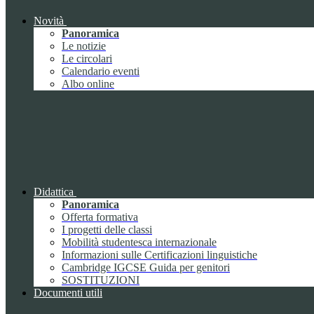
Novità
Panoramica
Le notizie
Le circolari
Calendario eventi
Albo online
Didattica
Panoramica
Offerta formativa
I progetti delle classi
Mobilità studentesca internazionale
Informazioni sulle Certificazioni linguistiche
Cambridge IGCSE Guida per genitori
SOSTITUZIONI
Documenti utili