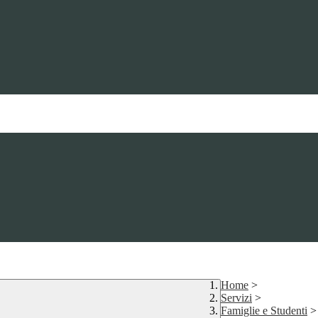
Home
>
Servizi
>
Famiglie e Studenti
>