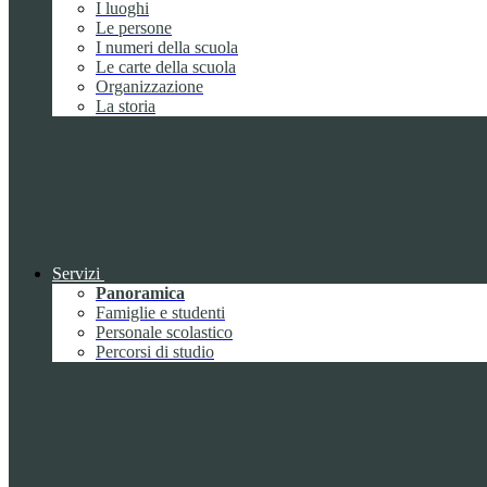
I luoghi
Le persone
I numeri della scuola
Le carte della scuola
Organizzazione
La storia
Servizi
Panoramica
Famiglie e studenti
Personale scolastico
Percorsi di studio