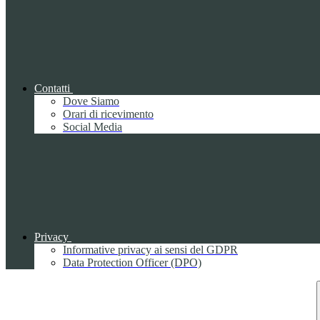
Contatti
Dove Siamo
Orari di ricevimento
Social Media
Privacy
Informative privacy ai sensi del GDPR
Data Protection Officer (DPO)