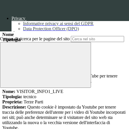
Cookie necessari per il funzionamento
I cookie necessari per il funzionamento non possono essere
disabilitati. È possibile consultare l'elenco nella pagina della cookie
Privacy
policy.
Informative privacy ai sensi del GDPR
Data Protection Officer (DPO)
www.youtube.com
Nome
Campo di ricerca per le pagine del sito
Tipologia
Proprieta
Descrizione
Durata
Nome:
YSC
Tipologia:
tecnico
Proprieta:
Terze Parti
Descrizione:
Questo cookie è impostato da YouTube per tenere
traccia delle visualizzazioni dei video incorporati.
Durata:
Sessione
Nome:
VISITOR_INFO1_LIVE
Tipologia:
tecnico
Proprieta:
Terze Parti
Descrizione:
Questo cookie è impostato da Youtube per tenere
traccia delle preferenze dell'utente per i video di Youtube incorporati
nei siti; può anche determinare se il visitatore del sito web sta
utilizzando la nuova o la vecchia versione dell'interfaccia di
Youtube.