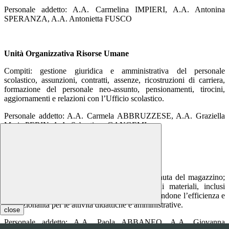
Personale addetto: A.A. Carmelina IMPIERI, A.A. Antonina
SPERANZA, A.A. Antonietta FUSCO
Unità Organizzativa Risorse Umane
Compiti: gestione giuridica e amministrativa del personale
scolastico, assunzioni, contratti, assenze, ricostruzioni di carriera,
formazione del personale neo-assunto, pensionamenti, tirocini,
aggiornamenti e relazioni con l’Ufficio scolastico.
Personale addetto: A.A. Carmela ABBRUZZESE, A.A. Graziella
Maria PERIN, A.A. Sebastiana GANGEMI
Unità Organizzativa Risorse Strumentali
Compiti: gestione delle procedure negoziali; tenuta del magazzino;
manutenzione e ottimizzazione delle dotazioni materiali, inclusi
arredi, attrezzature, spazi e infrastrutture, garantendone l’efficienza e
la funzionalità per le attività didattiche e amministrative.
close
Personale addetto: A.A. Paola ABBANEO, A.A. Giovanna