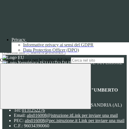
Nome:
VISITOR_INFO1_LIVE
Tipologia:
tecnico
Proprieta:
Terze Parti
Descrizione:
Questo cookie è impostato da Youtube per tenere
traccia delle preferenze dell'utente per i video di Youtube incorporati
nei siti; può anche determinare se il visitatore del sito web sta
utilizzando la nuova o la vecchia versione dell'interfaccia di
Privacy
Youtube.
Informative privacy ai sensi del GDPR
Durata:
6 mesi
Data Protection Officer (DPO)
Accetta tutti
Salva le preferenze
Campo di ricerca per le pagine del sito
ISTITUTO DI ISTRUZIONE SUPERIORE
"UMBERTO ECO"
Contatti
ISTITUTO DI ISTRUZIONE SUPERIORE "UMBERTO
ECO"
VIA FAA' DI BRUNO 85 - 15121 ALESSANDRIA (AL)
Tel:
0131252276
Email:
alis016008@istruzione.it
Link per inviare una mail
PEC:
alis016008@pec.istruzione.it
Link per inviare una mail
C.F.: 96034390060