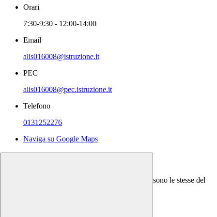
Orari
7:30-9:30 - 12:00-14:00
Email
alis016008@istruzione.it
PEC
alis016008@pec.istruzione.it
Telefono
0131252276
Naviga su Google Maps
Cosa serve
Utilizzando le credenziali fornite dalla segreteria(sono le stesse del
registro elettronico CVV).
Tempi e scadenze