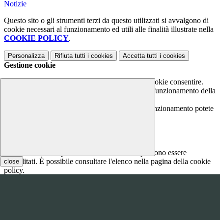
Notizie
Questo sito o gli strumenti terzi da questo utilizzati si avvalgono di
cookie necessari al funzionamento ed utili alle finalità illustrate nella
COOKIE POLICY
.
Personalizza
Rifiuta tutti
i cookies
Accetta tutti
i cookies
Gestione cookie
In questa schermata è possibile scegliere quali cookie consentire.
I cookie necessari sono quelli che consentono il funzionamento della
piattaforma e non è possibile disabilitarli.
Per conoscere quali sono i cookie necessari al funzionamento potete
visionare la
COOKIE POLICY
.
Cookie necessari per il funzionamento
I cookie necessari per il funzionamento non possono essere
disabilitati. È possibile consultare l'elenco nella pagina della cookie
close
policy.
www.youtube.com
Nome
Tipologia
Proprieta