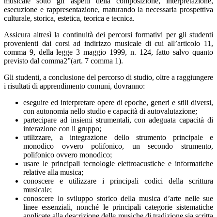
musicale sotto gli aspetti della composizione, interpretazione,
esecuzione e rappresentazione, maturando la necessaria prospettiva
culturale, storica, estetica, teorica e tecnica.
Assicura altresì la continuità dei percorsi formativi per gli studenti
provenienti dai corsi ad indirizzo musicale di cui all’articolo 11,
comma 9, della legge 3 maggio 1999, n. 124, fatto salvo quanto
previsto dal comma2”(art. 7 comma 1).
Gli studenti, a conclusione del percorso di studio, oltre a raggiungere
i risultati di apprendimento comuni, dovranno:
eseguire ed interpretare opere di epoche, generi e stili diversi,
con autonomia nello studio e capacità di autovalutazione;
partecipare ad insiemi strumentali, con adeguata capacità di
interazione con il gruppo;
utilizzare, a integrazione dello strumento principale e
monodico ovvero polifonico, un secondo strumento,
polifonico ovvero monodico;
usare le principali tecnologie elettroacustiche e informatiche
relative alla musica;
conoscere e utilizzare i principali codici della scrittura
musicale;
conoscere lo sviluppo storico della musica d’arte nelle sue
linee essenziali, nonché le principali categorie sistematiche
applicate alla descrizione delle musiche di tradizione sia scritta