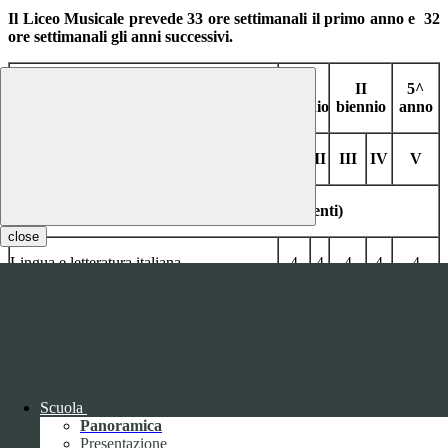
Il Liceo Musicale prevede 33 ore settimanali il primo anno e 32
ore settimanali gli anni successivi.
I
II
5^
QUADRO ORARIO
biennio
biennio
anno
Materie/Aree
I
II
III
IV
V
Area Comune (Obbligatoria per tutti gli studenti)
close
Lingua e letteratura italiana
4
4
4
4
4
Lingua e cultura straniera
3
3
3
3
3
Storia e geografia
3
3
Scuola
Storia
2
2
2
Panoramica
Presentazione