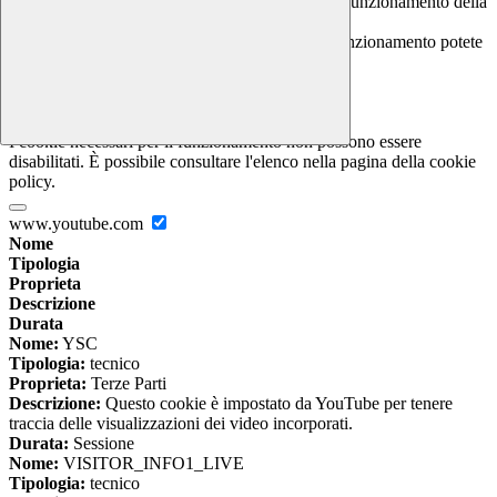
I cookie necessari sono quelli che consentono il funzionamento della
piattaforma e non è possibile disabilitarli.
Per conoscere quali sono i cookie necessari al funzionamento potete
visionare la
COOKIE POLICY
.
Cookie necessari per il funzionamento
I cookie necessari per il funzionamento non possono essere
disabilitati. È possibile consultare l'elenco nella pagina della cookie
policy.
www.youtube.com
Nome
Tipologia
Proprieta
Descrizione
Durata
Nome:
YSC
Tipologia:
tecnico
Proprieta:
Terze Parti
Descrizione:
Questo cookie è impostato da YouTube per tenere
traccia delle visualizzazioni dei video incorporati.
Durata:
Sessione
Nome:
VISITOR_INFO1_LIVE
Tipologia:
tecnico