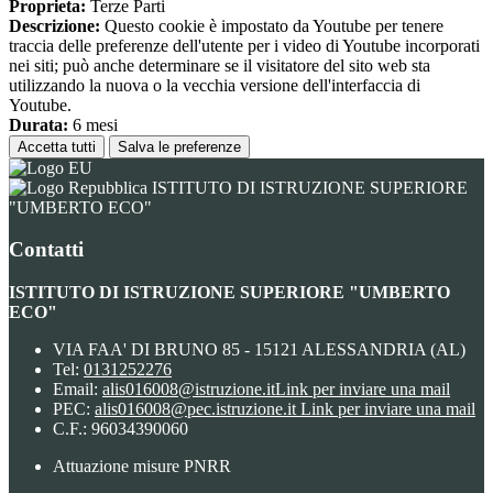
Proprieta:
Terze Parti
Descrizione:
Questo cookie è impostato da Youtube per tenere
traccia delle preferenze dell'utente per i video di Youtube incorporati
nei siti; può anche determinare se il visitatore del sito web sta
utilizzando la nuova o la vecchia versione dell'interfaccia di
Youtube.
Durata:
6 mesi
Accetta tutti
Salva le preferenze
ISTITUTO DI ISTRUZIONE SUPERIORE
"UMBERTO ECO"
Contatti
ISTITUTO DI ISTRUZIONE SUPERIORE "UMBERTO
ECO"
VIA FAA' DI BRUNO 85 - 15121 ALESSANDRIA (AL)
Tel:
0131252276
Email:
alis016008@istruzione.it
Link per inviare una mail
PEC:
alis016008@pec.istruzione.it
Link per inviare una mail
C.F.: 96034390060
Attuazione misure PNRR