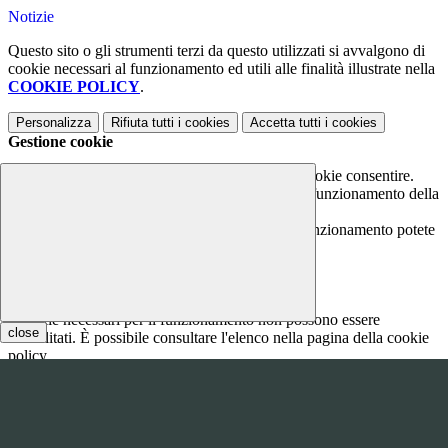
Notizie
Questo sito o gli strumenti terzi da questo utilizzati si avvalgono di
cookie necessari al funzionamento ed utili alle finalità illustrate nella
COOKIE POLICY
.
Personalizza
Rifiuta tutti
i cookies
Accetta tutti
i cookies
Gestione cookie
In questa schermata è possibile scegliere quali cookie consentire.
I cookie necessari sono quelli che consentono il funzionamento della
piattaforma e non è possibile disabilitarli.
Per conoscere quali sono i cookie necessari al funzionamento potete
visionare la
COOKIE POLICY
.
Cookie necessari per il funzionamento
I cookie necessari per il funzionamento non possono essere
close
disabilitati. È possibile consultare l'elenco nella pagina della cookie
policy.
www.youtube.com
Nome
Tipologia
Proprieta