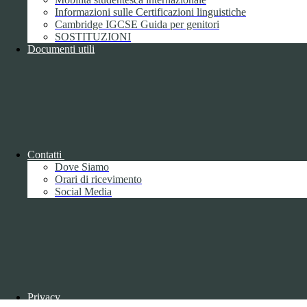
Whistleblowing
Informazioni sulle Certificazioni linguistiche
Gestione consensi cookie
Cambridge IGCSE Guida per genitori
Amministrazione trasparente
SOSTITUZIONI
Pagina visualizzata
857
volte
Documenti utili
Sezione Copyright
Copyright 2026 | Engineered and powered by Gruppo Spaggiari
Parma S.p.A. | Divisione Publishing & New Social Media
Disclaimer trattamento dati personali
Contatti
Dove Siamo
Orari di ricevimento
Social Media
Back to top
Privacy