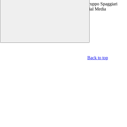
Copyright 2026 | Engineered and powered by Gruppo Spaggiari
Parma S.p.A. | Divisione Publishing & New Social Media
Disclaimer trattamento dati personali
Back to top