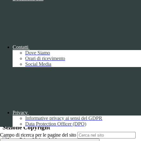
Attuazione misure PNRR
Seguici su
Facebook
Instagram
Sezione Link Utili
Contatti
Dove Siamo
Orari di ricevimento
Cookie policy
Social Media
Note legali
Informativa Privacy
Ufficio Relazioni con il Pubblico
Dichiarazione di accessibilità
Obiettivi di accessibilità
Whistleblowing
Gestione consensi cookie
Amministrazione trasparente
Privacy
Pagina visualizzata
670
volte
Informative privacy ai sensi del GDPR
Data Protection Officer (DPO)
Sezione Copyright
Campo di ricerca per le pagine del sito