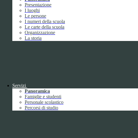
Presentazione
In questa schermata è possibile scegliere quali cookie consentire.
I luoghi
I cookie necessari sono quelli che consentono il funzionamento della
Le persone
piattaforma e non è possibile disabilitarli.
I numeri della scuola
Per conoscere quali sono i cookie necessari al funzionamento potete
Le carte della scuola
visionare la
COOKIE POLICY
.
Organizzazione
La storia
Cookie necessari per il funzionamento
I cookie necessari per il funzionamento non possono essere
disabilitati. È possibile consultare l'elenco nella pagina della cookie
policy.
www.youtube.com
Nome
Tipologia
Servizi
Proprieta
Panoramica
Descrizione
Famiglie e studenti
Durata
Personale scolastico
Nome:
YSC
Percorsi di studio
Tipologia:
tecnico
Proprieta:
Terze Parti
Descrizione:
Questo cookie è impostato da YouTube per tenere
traccia delle visualizzazioni dei video incorporati.
Durata:
Sessione