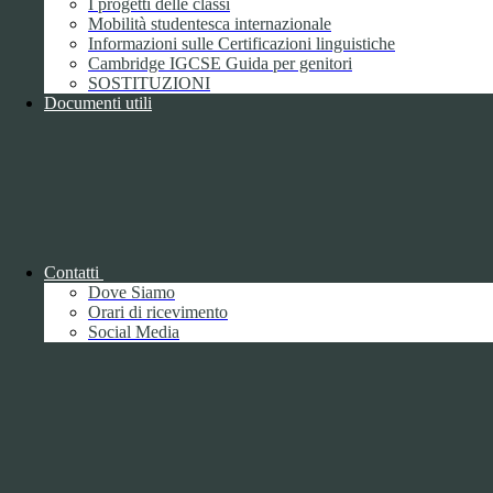
I progetti delle classi
Contatti
Mobilità studentesca internazionale
Informazioni sulle Certificazioni linguistiche
ISTITUTO DI ISTRUZIONE SUPERIORE "UMBERTO
Cambridge IGCSE Guida per genitori
ECO"
SOSTITUZIONI
Documenti utili
VIA FAA' DI BRUNO 85 - 15121 ALESSANDRIA (AL)
Tel:
0131252276
Email:
alis016008@istruzione.it
Link per inviare una mail
PEC:
alis016008@pec.istruzione.it
Link per inviare una mail
C.F.: 96034390060
Attuazione misure PNRR
Contatti
Seguici su
Dove Siamo
Orari di ricevimento
Facebook
Social Media
Instagram
Sezione Link Utili
Cookie policy
Note legali
Informativa Privacy
Ufficio Relazioni con il Pubblico