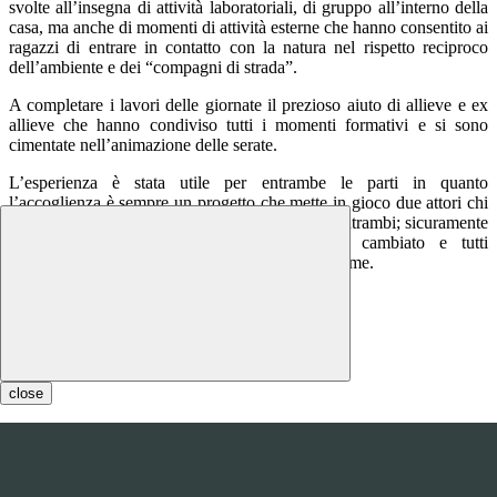
svolte all’insegna di attività laboratoriali, di gruppo all’interno della
casa, ma anche di momenti di attività esterne che hanno consentito ai
ragazzi di entrare in contatto con la natura nel rispetto reciproco
dell’ambiente e dei “compagni di strada”.
A completare i lavori delle giornate il prezioso aiuto di allieve e ex
allieve che hanno condiviso tutti i momenti formativi e si sono
cimentate nell’animazione delle serate.
L’esperienza è stata utile per entrambe le parti in quanto
l’accoglienza è sempre un progetto che mette in gioco due attori chi
accoglie e chi viene accolto dando così voce a entrambi; sicuramente
qualcosa nelle dinamiche delle classi sarà cambiato e tutti
proveranno a fare tesoro dei giorni trascorsi insieme.
close