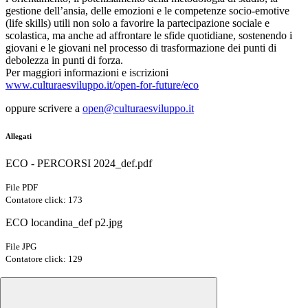
gestione dell’ansia, delle emozioni e le competenze socio-emotive
(life skills) utili non solo a favorire la partecipazione sociale e
scolastica, ma anche ad affrontare le sfide quotidiane, sostenendo i
giovani e le giovani nel processo di trasformazione dei punti di
debolezza in punti di forza.
Per maggiori informazioni e iscrizioni
www.culturaesviluppo.it/open-for-future/eco
oppure scrivere a
open@culturaesviluppo.it
Allegati
ECO - PERCORSI 2024_def.pdf
File PDF
Contatore click: 173
ECO locandina_def p2.jpg
File JPG
Contatore click: 129
ECO locandina_def p1.jpg
File JPG