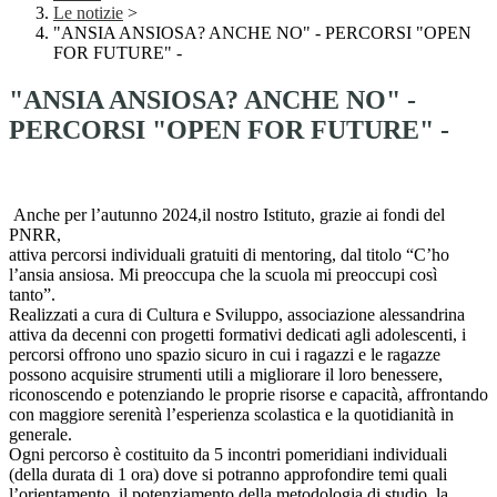
Le notizie
>
"ANSIA ANSIOSA? ANCHE NO" - PERCORSI "OPEN
FOR FUTURE" -
"ANSIA ANSIOSA? ANCHE NO" -
PERCORSI "OPEN FOR FUTURE" -
Anche per l’autunno 2024,il nostro Istituto, grazie ai fondi del
PNRR,
attiva percorsi individuali gratuiti di mentoring, dal titolo “C’ho
l’ansia ansiosa. Mi preoccupa che la scuola mi preoccupi così
tanto”.
Realizzati a cura di Cultura e Sviluppo, associazione alessandrina
attiva da decenni con progetti formativi dedicati agli adolescenti, i
percorsi offrono uno spazio sicuro in cui i ragazzi e le ragazze
possono acquisire strumenti utili a migliorare il loro benessere,
riconoscendo e potenziando le proprie risorse e capacità, affrontando
con maggiore serenità l’esperienza scolastica e la quotidianità in
generale.
Ogni percorso è costituito da 5 incontri pomeridiani individuali
(della durata di 1 ora) dove si potranno approfondire temi quali
l’orientamento, il potenziamento della metodologia di studio, la