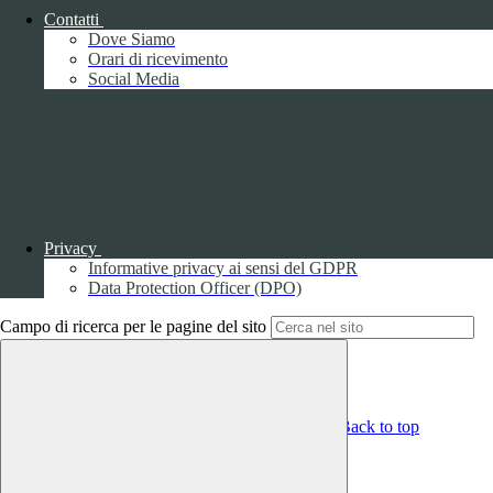
Obiettivi di accessibilità
Contatti
Whistleblowing
Dove Siamo
Gestione consensi cookie
Orari di ricevimento
Amministrazione trasparente
Social Media
Pagina visualizzata
2744
volte
Sezione Copyright
Copyright 2026 | Engineered and powered by Gruppo Spaggiari
Parma S.p.A. | Divisione Publishing & New Social Media
Privacy
Disclaimer trattamento dati personali
Informative privacy ai sensi del GDPR
Data Protection Officer (DPO)
Campo di ricerca per le pagine del sito
Back to top