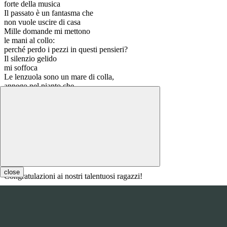
forte della musica
Il passato è un fantasma che
non vuole uscire di casa
Mille domande mi mettono
le mani al collo:
perché perdo i pezzi in questi pensieri?
Il silenzio gelido
mi soffoca
Le lenzuola sono un mare di colla,
annego nel pianto che
mi isola
perché questo ciclo
non mi molla
Rabbia fredda,
dolore lucido
Inizio alla fine,
finisco all inizio
Erica Calcagno
close
Congratulazioni ai nostri talentuosi ragazzi!