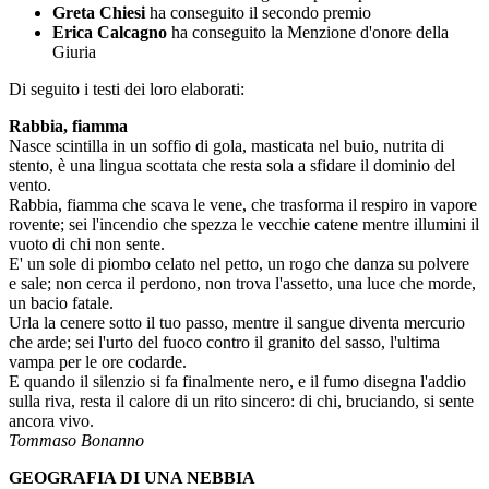
Greta Chiesi
ha conseguito il secondo premio
Erica Calcagno
ha conseguito la Menzione d'onore della
Giuria
Di seguito i testi dei loro elaborati:
Rabbia, fiamma
Nasce scintilla in un soffio di gola, masticata nel buio, nutrita di
stento, è una lingua scottata che resta sola a sfidare il dominio del
vento.
Rabbia, fiamma che scava le vene, che trasforma il respiro in vapore
rovente; sei l'incendio che spezza le vecchie catene mentre illumini il
vuoto di chi non sente.
E' un sole di piombo celato nel petto, un rogo che danza su polvere
e sale; non cerca il perdono, non trova l'assetto, una luce che morde,
un bacio fatale.
Urla la ce
nere sotto il tuo passo, mentre il sangue diventa mercurio
che arde; sei l'urto del fuoco contro il granito del sasso, l'ultima
vampa per le ore codarde.
E quando il silenzio si fa finalmente nero, e il fumo disegna l'addio
sulla riva, resta il calore di un rito sincero: di chi, bruciando, si sente
ancora vivo.
Tommaso Bonanno
GEOGRAFIA DI UNA NEBBIA