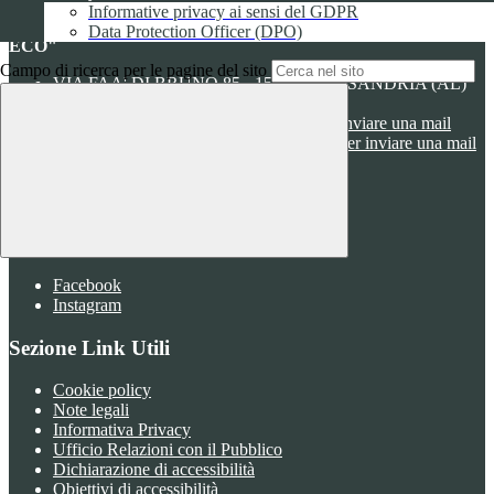
Informative privacy ai sensi del GDPR
ISTITUTO DI ISTRUZIONE SUPERIORE "UMBERTO
Data Protection Officer (DPO)
ECO"
Campo di ricerca per le pagine del sito
VIA FAA' DI BRUNO 85 - 15121 ALESSANDRIA (AL)
Tel:
0131252276
Email:
alis016008@istruzione.it
Link per inviare una mail
PEC:
alis016008@pec.istruzione.it
Link per inviare una mail
C.F.: 96034390060
Attuazione misure PNRR
Seguici su
Facebook
Instagram
Sezione Link Utili
Cookie policy
Note legali
Informativa Privacy
Ufficio Relazioni con il Pubblico
Dichiarazione di accessibilità
Obiettivi di accessibilità