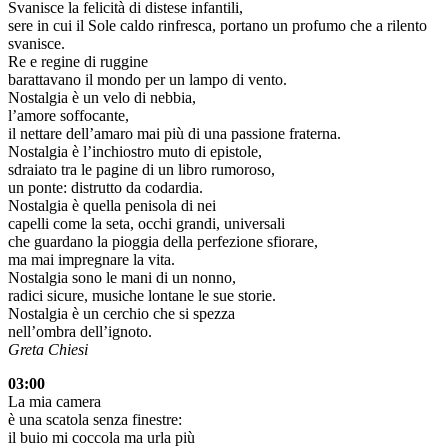
Svanisce la felicità di distese infantili,
sere in cui il Sole caldo rinfresca, portano un profumo che a rilento
svanisce.
Re e regine di ruggine
barattavano il mondo per un lampo di vento.
Nostalgia è un velo di nebbia,
l’amore soffocante,
il nettare dell’amaro mai più di una passione fraterna.
Nostalgia è l’inchiostro muto di epistole,
sdraiato tra le pagine di un libro rumoroso,
un ponte: distrutto da codardia.
Nostalgia è quella penisola di nei
capelli come la seta, occhi grandi, universali
che guardano la pioggia della perfezione sfiorare,
ma mai impregnare la vita.
Nostalgia sono le mani di un nonno,
radici sicure, musiche lontane le sue storie.
Nostalgia è un cerchio che si spezza
nell’ombra dell’ignoto.
Greta Chiesi
03:00
La mia camera
è una scatola senza finestre:
il buio mi coccola ma urla più