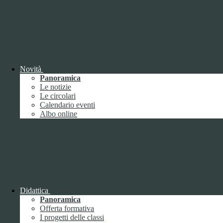
Notizie
Questo sito o gli strumenti terzi da questo utilizzati si avvalgono di
cookie necessari al funzionamento ed utili alle finalità illustrate nella
COOKIE POLICY
.
Personalizza
Rifiuta tutti
i cookies
Accetta tutti
i cookies
Novità
Gestione cookie
Panoramica
Le notizie
In questa schermata è possibile scegliere quali cookie consentire.
Le circolari
I cookie necessari sono quelli che consentono il funzionamento della
Calendario eventi
piattaforma e non è possibile disabilitarli.
Albo online
Per conoscere quali sono i cookie necessari al funzionamento potete
visionare la
COOKIE POLICY
.
Cookie necessari per il funzionamento
I cookie necessari per il funzionamento non possono essere
disabilitati. È possibile consultare l'elenco nella pagina della cookie
policy.
Didattica
Panoramica
www.youtube.com
Offerta formativa
Nome
I progetti delle classi
Tipologia