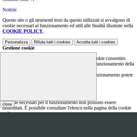
Notizie
Questo sito o gli strumenti terzi da questo utilizzati si avvalgono di
cookie necessari al funzionamento ed utili alle finalità illustrate nella
COOKIE POLICY
.
Personalizza
Rifiuta tutti
i cookies
Accetta tutti
i cookies
Gestione cookie
In questa schermata è possibile scegliere quali cookie consentire.
I cookie necessari sono quelli che consentono il funzionamento della
piattaforma e non è possibile disabilitarli.
Per conoscere quali sono i cookie necessari al funzionamento potete
visionare la
COOKIE POLICY
.
Cookie necessari per il funzionamento
I cookie necessari per il funzionamento non possono essere
close
disabilitati. È possibile consultare l'elenco nella pagina della cookie
policy.
www.youtube.com
Nome
Tipologia