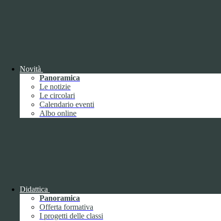
ISTITUTO DI ISTRUZIONE SUPERIORE "UMBERTO
ECO"
VIA FAA' DI BRUNO 85 - 15121 ALESSANDRIA (AL)
Tel:
0131252276
Email:
alis016008@istruzione.it
Link per inviare una mail
PEC:
alis016008@pec.istruzione.it
Link per inviare una mail
Novità
C.F.: 96034390060
Panoramica
Le notizie
Attuazione misure PNRR
Le circolari
Calendario eventi
Seguici su
Albo online
Facebook
Instagram
Sezione Link Utili
Cookie policy
Note legali
Didattica
Informativa Privacy
Panoramica
Ufficio Relazioni con il Pubblico
Offerta formativa
Dichiarazione di accessibilità
I progetti delle classi
Obiettivi di accessibilità