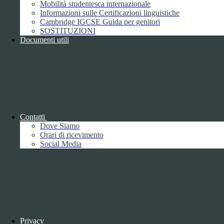
Mobilità studentesca internazionale
Whistleblowing
Informazioni sulle Certificazioni linguistiche
Gestione consensi cookie
Cambridge IGCSE Guida per genitori
Amministrazione trasparente
SOSTITUZIONI
Documenti utili
Pagina visualizzata
1275
volte
Sezione Copyright
Copyright 2026 | Engineered and powered by Gruppo Spaggiari
Parma S.p.A. | Divisione Publishing & New Social Media
Disclaimer trattamento dati personali
Contatti
Dove Siamo
Orari di ricevimento
Social Media
Back to top
Privacy