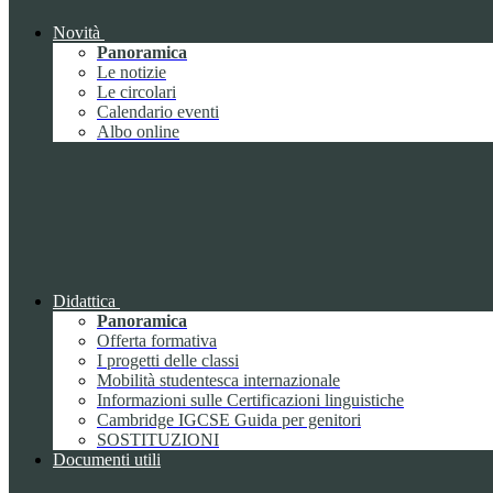
Novità
Panoramica
Le notizie
Le circolari
Calendario eventi
Albo online
Didattica
Panoramica
Offerta formativa
I progetti delle classi
Mobilità studentesca internazionale
Informazioni sulle Certificazioni linguistiche
Cambridge IGCSE Guida per genitori
SOSTITUZIONI
Documenti utili