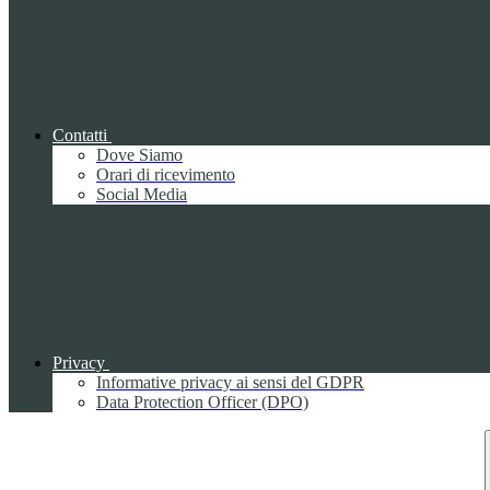
Contatti
Dove Siamo
Orari di ricevimento
Social Media
Privacy
Informative privacy ai sensi del GDPR
Data Protection Officer (DPO)