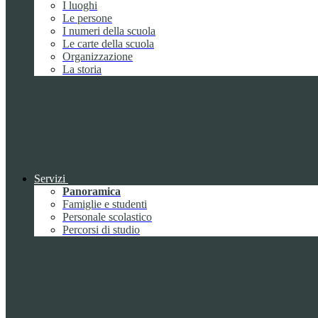
I luoghi
Le persone
I numeri della scuola
Le carte della scuola
Organizzazione
La storia
Servizi
Panoramica
Famiglie e studenti
Personale scolastico
Percorsi di studio