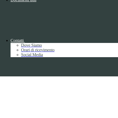
Copyright 2026 | Engineered and powered by Gruppo Spaggiari
Parma S.p.A. | Divisione Publishing & New Social Media
Disclaimer trattamento dati personali
Contatti
Dove Siamo
Orari di ricevimento
Social Media
Back to top
Privacy
Informative privacy ai sensi del GDPR
Data Protection Officer (DPO)
Campo di ricerca per le pagine del sito