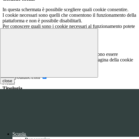
In questa schermata è possibile scegliere quali cookie consentire.
I cookie necessari sono quelli che consentono il funzionamento della
piattaforma e non è possibile disabilitarli.
Per conoscere quali sono i cookie necessari al funzionamento potete
visionare la
COOKIE POLICY
.
Cookie necessari per il funzionamento
I cookie necessari per il funzionamento non possono essere
disabilitati. È possibile consultare l'elenco nella pagina della cookie
policy.
www.youtube.com
close
Nome
Tipologia
Proprieta
Descrizione
Durata
Nome:
YSC
Tipologia:
tecnico
Proprieta:
Terze Parti
Descrizione:
Questo cookie è impostato da YouTube per tenere
traccia delle visualizzazioni dei video incorporati.
Scuola
Durata:
Sessione