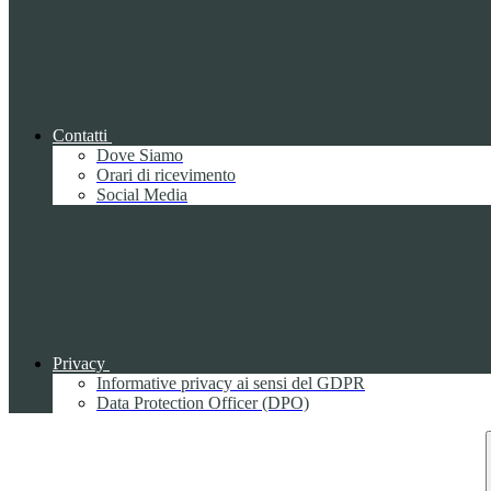
Contatti
Dove Siamo
Orari di ricevimento
Social Media
Privacy
Informative privacy ai sensi del GDPR
Data Protection Officer (DPO)