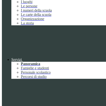
I luoghi
Le persone
I numeri della scuola
Le carte della scuola
Organizzazione
La storia
Servizi
Panoramica
Famiglie e studenti
Personale scolastico
Percorsi di studio