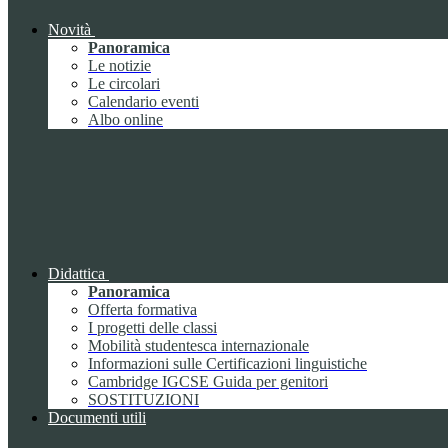
Novità
Panoramica
Le notizie
Le circolari
Calendario eventi
Albo online
Didattica
Panoramica
Offerta formativa
I progetti delle classi
Mobilità studentesca internazionale
Informazioni sulle Certificazioni linguistiche
Cambridge IGCSE Guida per genitori
SOSTITUZIONI
Documenti utili